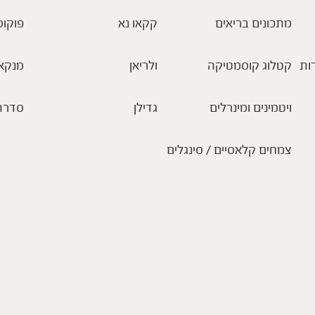
מתכונים בריאים
קקאו נא
פוקוס
ות
קטלוג קוסמטיקה
ולריאן
מנקא
ויטמינים ומינרלים
גדילן
סדרת
צמחים קלאסיים / סינגלים