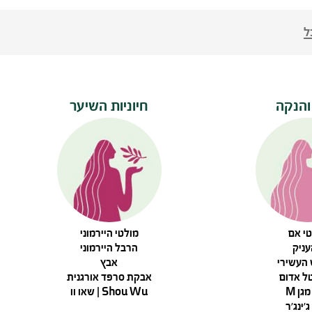
ל
 והנקה
חיוניות השיער
י אם
מולטי היירמוני
ניק
הרבל היירמוני
העשירי
אבץ
ל אדום
אבקת סרפד אורגנית
גן M
Shou Wu | שאו וו
'ינג'ר