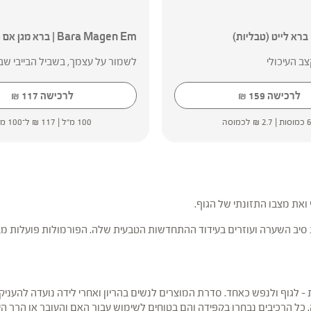
Bara Magen Em | ברא מגן אם (תמצית)
ב העיכולי
לשמור על עצמך, בשביל הבייבי שב
לרכישה
159
לרכישה
117
₪
₪
סות |
2.7
₪
לכמוסה
100 מ"ל |
117
₪
ל־100 מ"ל
ואת מצבו התזונתי של הגוף.
ת סיב השערה ועוזרים בעידוד ההתחדשות הטבעית שלה. הפורמולות פועלות 
לגוף ולנפש כאחד. סדרת המוצרים לנשים בהריון ואחרי לידה נועדה להעניק לי
ל הרכיבים נבחרו בקפידה והם בטוחים לשימוש עבור האם והעובר או הרך היו