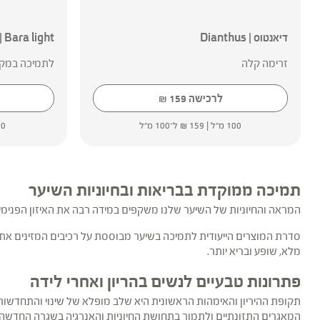
דיאנטוס | Dianthus
Bara light | ברא לייט (טבליות)
זרימה קלה
לתמיכה במקצ
לרכישה
159
₪
100 מ"ל |
159
₪
ל־100 מ"ל
60 כמו
תמיכה ממוקדת בבריאות ובחיוניות השיער
המראה והחיוניות של השיער שלנו משקפים במידה רבה את האיזון הפנימי 
סדרת המוצרים הייעודית לתמיכה בשיער מבוססת על רכיבים המזינים א
מלא, שופע ובריא יותר.
פתרונות טבעיים לנשים בהריון ואחרי לידה
תקופת ההיריון והאימהות הראשונית היא שלב מופלא של שינוי והתחדשות – 
המאגרים התזונתיים ולתמוך בתחושת החיוניות והאנרגיה בשגרה החדשה. כ