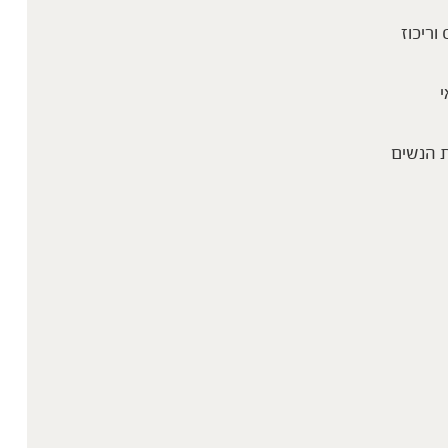
 וריכוז
י
 הנשים