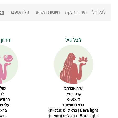
לכל גיל
היריון והנקה
חיוניות השיער
גיל המעבר
הכ
לכל גיל
הריון
שיח אברהם
מולט
קרנביוטיק
להע
דיאנטוס
החודש 
ברא חמוציות+
עלי פט
Bara light | ברא לייט (טבליות)
ברא מ
Bara light | ברא לייט (תמצית)
ברא ג