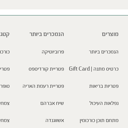
ve this field empty.
מוצרים
הנמכרים ביותר
קטגו
הנמכרים ביותר
פרוביוטיקה
כורכו
כרטיס מתנה | Gift Card
פטריית קורדיספס
פטריו
פטריות בריאות
פטריית רעמת האריה
סופר 
נפלאות העיכול
שיח אברהם
צמחי 
מתחם תוכן כורכומין
אשווגנדה
צמחי