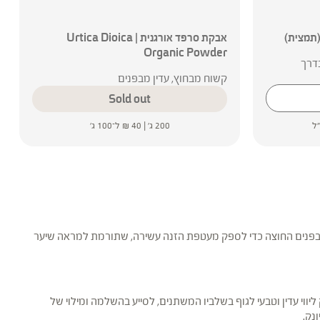
אבקת סרפד אורגנית | Urtica Dioica
Organic Powder
דרך
קשוח מבחוץ, עדין מבפנים
Sold out
200 ג' |
40
₪
ל־100 ג'
מבפנים החוצה כדי לספק מעטפת הזנה עשירה, שתורמת למראה שיער
ווי עדין וטבעי לגוף בשלביו המשתנים, לסייע בהשלמה ומילוי של
נק.