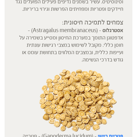
וסינוסיטיס. עשיר בשמנים נדיפים פעילים הפועלים נגד
חיידקים ופטריות ומפחיתים הפרשות וגירוי בריריות.
צמחים לתמיכה חיסונית:
אסטרגלוס
– (Astragalus membranaceus) –
אדפטוגן התומך במערכת החיסון ומסייע בשמירה על
חוסן כללי. מקובל לשימוש במצבי רגישות עונתית
ועייפות כללית, ובמצבים המלווים בתחושת עומס או
גודש בדרכי הנשימה.
פטריית ריישי
– (Ganoderma lucidum) – פטרייה