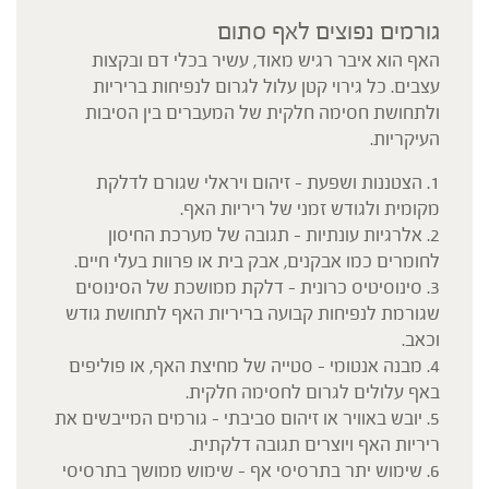
גורמים נפוצים לאף סתום
האף הוא איבר רגיש מאוד, עשיר בכלי דם ובקצות
עצבים. כל גירוי קטן עלול לגרום לנפיחות בריריות
ולתחושת חסימה חלקית של המעברים בין הסיבות
העיקריות.
1. הצטננות ושפעת – זיהום ויראלי שגורם לדלקת
מקומית ולגודש זמני של ריריות האף.
2. אלרגיות עונתיות – תגובה של מערכת החיסון
לחומרים כמו אבקנים, אבק בית או פרוות בעלי חיים.
3. סינוסיטיס כרונית – דלקת ממושכת של הסינוסים
שגורמת לנפיחות קבועה בריריות האף לתחושת גודש
וכאב.
4. מבנה אנטומי – סטייה של מחיצת האף, או פוליפים
באף עלולים לגרום לחסימה חלקית.
5. יובש באוויר או זיהום סביבתי – גורמים המייבשים את
ריריות האף ויוצרים תגובה דלקתית.
6. שימוש יתר בתרסיסי אף – שימוש ממושך בתרסיסי