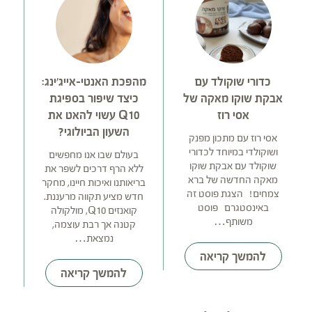
כדורי שוקולד עם
מהפכת האנטי-אייג'ינג:
אבקת שוקו מאקה של
כיצד שיפור בספיגת
אסי רוז
Q10 עשוי להאט את
השעון הביולוגי?
ו
אסי רוז עם מתכון מפנק
ושוקולדי במיוחד לכדורי
בעולם שבו אנו מחפשים
שוקולד עם אבקת שוקו
ללא הרף דרכים לשפר את
ש
מאקה החדשה של ברא
בריאותנו ואיכות חיינו, מחקר
צמחים! הצגת פוסט זה
חדש מציע תקווה מרעננת.
כ
באינסטגרם ‏‎פוסט
קואנזים Q10, מולקולה
משותף…
קטנה אך רבת עוצמה,
נמצאת…
להמשך קריאה
להמשך קריאה