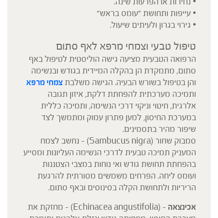
• נחירות או הפרעות שינה.
• עייפות ותחושת "עומס בראש"
• גירוי בגרון ולעיתים שיעול.
טיפול טבעי וצמחי מרפא לאף סתום
הרפואה הטבעית מציעה גישה הוליסטית לטיפול באף
סתום, מתמקדת הן בהקלה המיידית בגודש ובנשימה
והן בטיפול בשורש הבעיה. הגישה משלבת
צמחי מרפא
ותמיכה מערכתית להפחתת דלקת, איזון תגובה
אלרגית, חיטוי וניקוי דרכי הנשימה, ותמיכה כללית
במערכת החיסון, למען פתרון עמוק ומתמשך לצד
שיפור מהיר בתסמינים.
סמבוק שחור (Sambucus nigra) – נחשב לצמח
המעניק תמיכה טבעית לדרכי הנשימה העליונות ומסייע
בהפחתת תחושת גודש ואי נוחות במצבי הצטננות
ועומס ליחה. הפרחים משמשים מסורתית להרגעת
הריריות ולתחושת הקלה בסינוסים ובאף סתום.
אכינצאה
– (Echinacea angustifolia) – מחזקת את