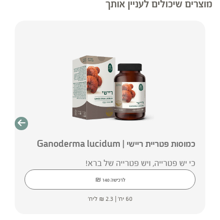
מוצרים שיכולים לעניין אותך
כמוסות פטריית ריישי | Ganoderma lucidum
כי יש פטרייה, ויש פטרייה של ברא!
₪
לרכישה
140
60 יח' |
2.3
₪
ליח'