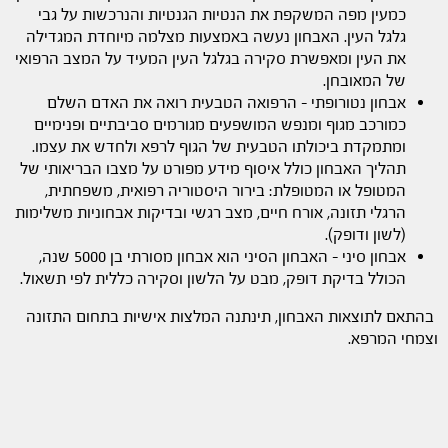
כמעין מפה המשקפת את הנטיות הגנטיות והנרכשות על גבי
גלגל העין. האבחון נעשה באמצעות מצלמה מיוחדת המגדילה
את העין ומאפשרת סקירה בגלגל העין המעיד על המצב הרפואי
של המאובחן.
אבחון נטורופתי – הרפואה הטבעית רואה את האדם השלם
כמורכב מגוף ומנפש המושפעים מגורמים סביבתיים ופנימיים
ומתמקדת ביכולתו הטבעית של הגוף לרפא ולחדש את עצמו.
תהליך האבחון כולל איסוף מידע מפורט על מצבו הבריאותי של
המטופל או המטופלת: בירור היסטוריה רפואית, משפחתית,
הרגלי תזונה, אורח חיים, מצב רגשי ובדיקות אבחוניות משלימות
(לשון ודופק).
אבחון סיני – האבחון הסיני הוא אבחון מסורתי בן 5000 שנה,
הכולל בדיקת דופק, מבט על הלשון וסקירה כללית לפי תשאול.
בהתאם לתוצאות האבחון, תינתנה המלצות אישיות בתחום התזונה
וצמחי המרפא.