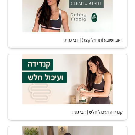
רעב ושובע (תרגיל קצר) | דבי מזיג
קנדידה ועיכול חלש | דבי מזיג