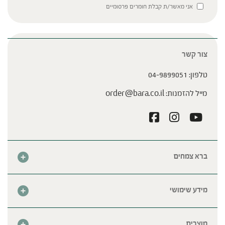
Please leave this field empty.
אני מאשר/ת קבלת חומרים פרסומיים
צור קשר
טלפון:
04-9899051
מייל להזמנות:
order@bara.co.il
ברא צמחים
אודות
חנות
מידע שימושי
צור קשר
מבצע החודש
שאלות נפוצות
מרכזי ברא
מוצרים