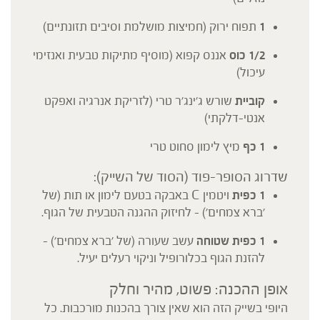
1
תפוח ירוק (חמיצות מושלמת וסיבים תזונתיים)
1/2 כוס
אננס קפוא (מוסיף מתיקות טבעית ואנזימי
עיכול)
קוביית
שורש ג'ינג'ר טרי (לזריקת אנרגיה ואפקט
אנטי-דלקתי)
1 כף
מיץ לימון סחוט טרי
שדרוג הסופר-פוד (הסוד של השייק):
1 כפית
ויטמין C באבקה בטעם לימון או תות (של
'ברא צמחים') – לחיזוק ההגנה הטבעית של הגוף.
1 כפית שטוחה
עשב שעורה (של 'ברא צמחים') –
להזנת הגוף בכלורופיל וניקוי רעלים יעיל.
אופן ההכנה: פשוט, מהיר וחלק
היופי בשייק הזה הוא שאין צורך בהכנות מורכבות. כל