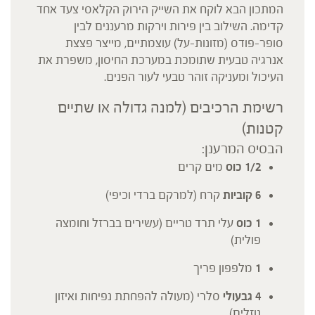
המתכון הבא לוקח את השייק הירוק הקלאסי צעד אחד
קדימה. השילוב בין פירות וירקות מרעננים לבין
סופר-פודס (מזונות-על) עוצמתיים, מייצר פצצת
אנרגיה טבעית שתומכת במערכת החיסון, משפרת את
העיכול ומעניקה זוהר טבעי לעור הפנים.
רשימת הרכיבים (למנה גדולה או שתיים
קטנות)
הבסיס המרענן:
1/2 כוס
מים קרים
6 קוביות
קרח (למרקם ברדי וכיפי)
1 כוס
עלי תרד טריים (עשירים בברזל וחומצה
פולית)
1
מלפפון פריך
4 גבעולי
סלרי (מעולה להפחתת נפיחות ואיזון
נוזלים)