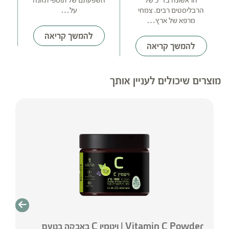
הראשונה בד"כ של
השפעתם של תוספי תזונה
ה
הרבליסטים רבים. צמחי
על…
מרפא של ארץ…
בר
להמשך קריאה
להמשך קריאה
מוצרים שיכולים לעניין אותך
Vitamin C Powder | ויטמין C באבקה בטעם