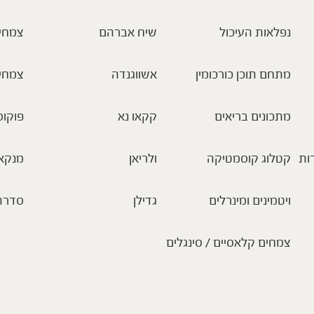
נפלאות העיכול
שיח אברהם
צמחי 
מתחם תוכן כורכומין
אשווגנדה
צמחי
מתכונים בריאים
קקאו נא
פוקוס
ות
קטלוג קוסמטיקה
ולריאן
מנקא
ויטמינים ומינרלים
גדילן
סדרת
צמחים קלאסיים / סינגלים