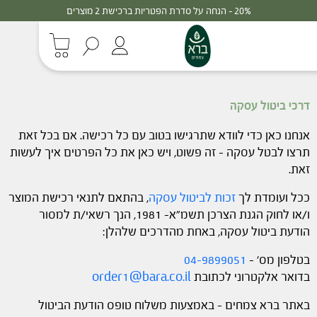
20% - הנחה על סדרת הפטריות ברכישת 2 מוצרים
דרכי ביטול עסקה
אנחנו כאן כדי לוודא שתרגישו בטוב עם כל רכישה. אם בכל זאת
תרצו לבטל עסקה – זה פשוט, ויש כאן את כל הפרטים איך לעשות
זאת.
ככל ועומדת לך
זכות לביטול עסקה
, בהתאם לתנאי רכישת המוצר
ו/או לחוק הגנת הצרכן תשמ"א- 1981, הנך רשאי/ת למסור
הודעת ביטול עסקה, באחת מהדרכים שלהלן:
בטלפון מס' –
04-9899051
בדואר אלקטרוני לכתובת
order1@bara.co.il
באתר ברא צמחים – באמצעות משלוח טופס הודעת הביטול