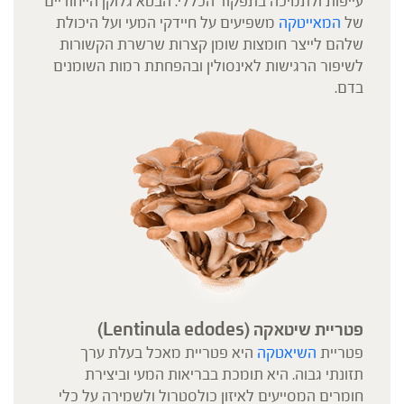
עייפות ולתמיכה בתפקוד הכללי. הבטא גלוקן הייחודיים
של
המאייטקה
משפיעים על חיידקי המעי ועל היכולת
שלהם לייצר חומצות שומן קצרות שרשרת הקשורות
לשיפור הרגישות לאינסולין ובהפחתת רמות השומנים
בדם.
פטריית שיטאקה (
Lentinula edodes)
פטריית
השיאטקה
היא פטריית מאכל בעלת ערך
תזונתי גבוה. היא תומכת בבריאות המעי וביצירת
חומרים המסייעים לאיזון כולסטרול ולשמירה על כלי