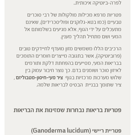
לפרה-ביוטיקה איכותית..
פטריות מרפא מכילות מולקולות של רבי סוכרים
טבעיים (כמו בטא-גלוקנים ופוליסכרידים), שאינם
מתעכלים על ידי הגוף, אלא מגיעים בשלמותם אל
המעי ושם מתחיל תהליך מענין.
הרכיבים הללו משמשים מזון מועדף לחיידקים טובים
(פרוביוטיקה), אשר בתגובה מייצרים חומרים התומכים
בבריאות המעי, מסייעים בהפחתת דלקת ותורמים
לאיזון סוכר ושומנים בדם. כך נוצר חיבור עמוק בין
שלוש מערכות מרכזיות בגוף
ציר מעי-חיסון-מטבוליזם
,
ציר שתומך בבניית הבסיס לבריאות שלמה.
פטריות בריאות נבחרות שמזינות את הבריאות
פטריית ריישי (
Ganoderma lucidum)