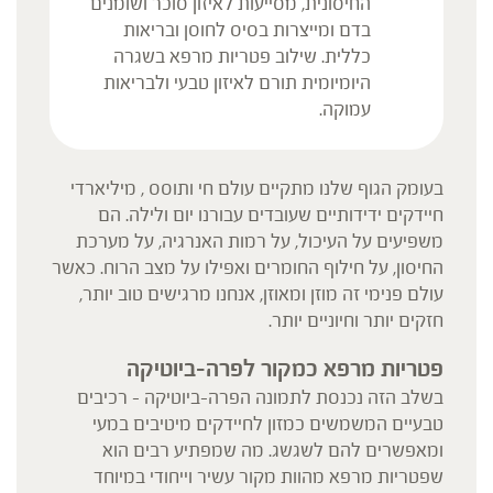
החיסונית, מסייעות לאיזון סוכר ושומנים
בדם ומייצרות בסיס לחוסן ובריאות
כללית. שילוב פטריות מרפא בשגרה
היומיומית תורם לאיזון טבעי ולבריאות
עמוקה.
בעומק הגוף שלנו מתקיים עולם חי ותוסס , מיליארדי
חיידקים ידידותיים שעובדים עבורנו יום ולילה. הם
משפיעים על העיכול, על רמות האנרגיה, על מערכת
החיסון, על חילוף החומרים ואפילו על מצב הרוח. כאשר
עולם פנימי זה מוזן ומאוזן, אנחנו מרגישים טוב יותר,
חזקים יותר וחיוניים יותר.
פטריות מרפא כמקור לפרה-ביוטיקה
בשלב הזה נכנסת לתמונה הפרה-ביוטיקה – רכיבים
טבעיים המשמשים כמזון לחיידקים מיטיבים במעי
ומאפשרים להם לשגשג. מה שמפתיע רבים הוא
שפטריות מרפא מהוות מקור עשיר וייחודי במיוחד