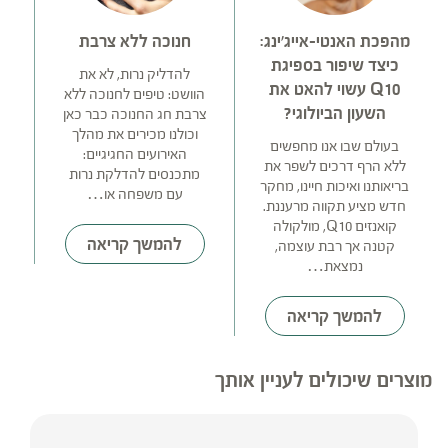
מהפכת האנטי-אייג'ינג:
חנוכה ללא צרבת
כיצד שיפור בספיגת
י
להדליק נרות, לא את
Q10 עשוי להאט את
הוושט: טיפים לחנוכה ללא
השעון הביולוגי?
צרבת חג החנוכה כבר כאן
וכולנו מכירים את מהלך
ה
בעולם שבו אנו מחפשים
האירועים החגיגיים:
מ
ללא הרף דרכים לשפר את
מתכנסים להדלקת נרות
ב
בריאותנו ואיכות חיינו, מחקר
עם משפחה או…
מס
חדש מציע תקווה מרעננת.
ו
קואנזים Q10, מולקולה
להמשך קריאה
קטנה אך רבת עוצמה,
נמצאת…
להמשך קריאה
מוצרים שיכולים לעניין אותך