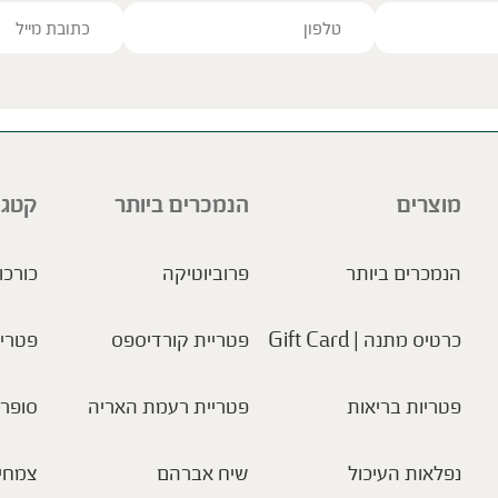
ve this field empty.
מוצרים
הנמכרים ביותר
קטגו
הנמכרים ביותר
פרוביוטיקה
כורכו
כרטיס מתנה | Gift Card
פטריית קורדיספס
פטריו
פטריות בריאות
פטריית רעמת האריה
סופר 
נפלאות העיכול
שיח אברהם
צמחי 