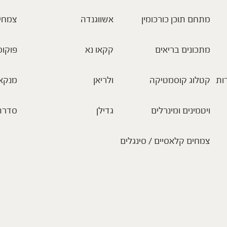
מתחם תוכן כורכומין
אשווגנדה
צמחי
מתכונים בריאים
קקאו נא
פוקוס
ות
קטלוג קוסמטיקה
ולריאן
מנקא
ויטמינים ומינרלים
גדילן
סדרת
צמחים קלאסיים / סינגלים