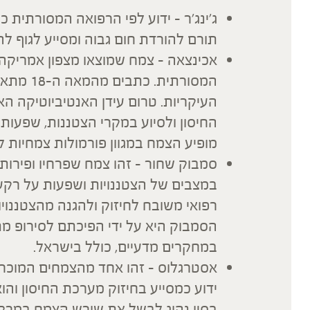
ג'ינג'ר – ידוע לפי הרפואה המסורתית כ
תורם להורדת חום גבוה ומסייע לגוף ל
אכינצאה – צמח שמוצאו מצפון אמריקה
המסורתית
העיקריות. טרום עידן האנטיביוטיקה ה
החיסון ולסיוע במקרי הצטננות, שפעות,
מופיע הצמח במגוון פורמולות צמחיות ל
סמבוק שחור – זהו צמח שפרחיו ופירות
במצבים של הצטננויות ושפעות על רקע וי
רפואי משובח לחיזוק ולהגנה מהצטננוי
הסמבוק היא על ידי הפיכתם לסירופ מ
במחקרים מדעיים, כולל בישראל.
אסטרגלוס – זהו אחד מהצמחים המוכרי
ידוע כמסייע בחיזוק מערכת החיסון והוא
בסין נהוג לבשל את שורש הצמח במרק, 