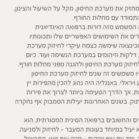
מחזק את מערכת החיסון, מקל על השיעול והצינון,
התמודד עם מחלות החורף.
 המשמש מזה דורות ברפואה האינדיאנית
. כתבים מהמאה ה-18 מתארים את השימושים האפשריים שלו ותכונותיו
אכינצאה שימשה כצמח עיקרי לחיזוק מערכת
 דלקות וזיהומים במערכת הנשימה ועוד. כיום
חיזוק מערכת החיסון ולהגנה מפני מחלות חורף.
יו משמשים זה שנים לחיזוק מערכת החיסון
ראלי. באנגליה היה נהוג להכין מהפירות יין
ות, אך הדרך הטעימה ביותר לצרוך את פירות
תוק. בשנים האחרונות יעילות הסמבוק אף נחקרה
ם והחשובים ברפואה הסינית המסורתית. הוא
 יעיל במיוחד בעונות המעבר – לחיזוק ולמניעה.
יחד עם עוף וירקות – מרק עוף סיני. התבשיל