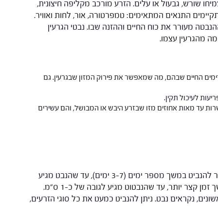
מיחו שורש, גבעול או עלים. הזרע מורכב מקליפה חיצונית,
יימים התנאים המתאימים: טמפרטורה, אור, לחות ואוויר.
נבטה מעורר את כוח החיים וההזנה שבו. נבטי הגרעין
וכמה מהגרעין עצמו.
זימים החיים שבהם, מה שמאפשר את פירוק המזון שבגרעין. גם
עות לעיכול תקין.
שרות עד מאות אחוזים מזו שבזרע היבש או המבושל, והם עשירים
ישנם שני סוגי הנבטה: נבטים ונבטוטים. נבטים אפשר להנביט במשך מספר ימים (3-7 ימים), עד שהנבט מגיע
לאורך של כ-4-5 ס"מ ויותר. נבטוטים מנביטים במשך זמן קצר יותר, עד שהנבטוט מגיע לגובה של כ-1 ס"מ.
ונים, נקראים נבט. ניתן להנביט כמעט את כל סוגי הזרעים,