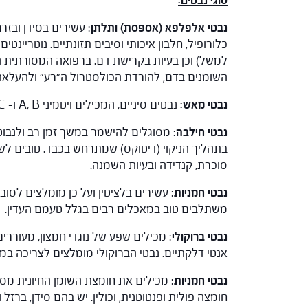
סוגי נבטים:
נבטי אלפלפא (אספסת) ותלתן
: עשירים בסידן ובזרח
כלורופיל, חלבון איכותי וסיבים תזונתיים. נוטריינט
למשל) וכן בעיות בקרישת דם. ברפואה המסורתית 
השומנים בדם, להורדת הכולסטרול ה"רע" ולהעלאת
נבטי מאש:
נבטים סיניים, המכילים ויטמיני A, B ו- C, קלים מאוד להנבטה ונשמרים לזמן ממושך.
נבטי חילבה
: מסוגלים להישמר במשך זמן רב ולנב
בתהליך הניקוי (דיטוקס) שמתרחש בכבד. טובים לש
סוכרת, קנדידה ובעיות השמנה.
נבטי חמניות
: עשירים בלציטין ועל כן מומלצים לסוב
משתלבים טוב במאכלים רבים בגלל טעמם העדין.
נבטי ברוקולי
: מכילים שפע של נוגדי חמצון, מעוררי
אנטי דלקתיים. נבטי הברוקולי מומלצים לצריכה במ
נבטי חמניות
חומצה פולית ופנטוטנית, וכולין. יש בהם סידן, ברזל ומ