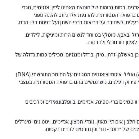
וזנים, רמות גבוהות של חומצת האמינו ליזין, אנזימים, נוגדי
גון רוטין (Rutin). הם משמשים ברפואה המסורתית להרגעת אלרגיות, להגנה מפני
רעלים, לשמירה על בריאות דרכי השתן ועל דפנות כלי-הדם.
וחד בוויטמיני E ,B1, B2 וכן בברזל ובאבץ. מומלץ במיוחד לנשים הרות ומיניקות, לילדים,
איזון הורמונלי ולהרגעה.
עשירים בוויטמינים A, B1, B2, B3, C וכן באשלגן, זרחן, סידן, ברזל ומגנזיום. מכילים כמות גדולה של
: מכילים מינרלים, ויטמינים (A, C) ואליל-איזותיוציאנטים המגינים על החומר התורשתי (DNA)
י פירוק רעלנים. משתמשים בהם ברפואה המסורתית במצבי
 וויטמינים ברי-ספיגה, אנזימים, ביופלבונואידים ומרכיבים
 חלבון איכותי ומאוזן, נוגדי-חמצון, אנזימים, ויטמינים ומינרלים
ים של "חוסר-דם" וכן תורמים לבניית רקמות.