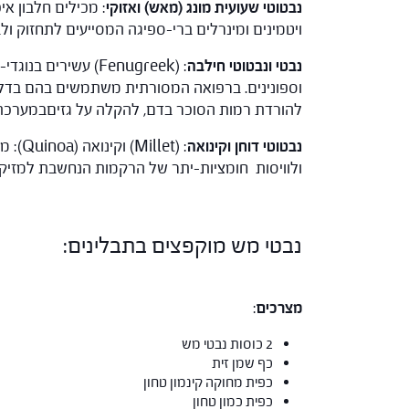
נבטוטי שעועית מונג (מאש) ואזוקי
ויטמינים ומינרלים ברי-ספיגה המסייעים לתחזוק ול
נבטי ונבטוטי חילבה
: (Fenugreek) עשירים
וספונינים. ברפואה המסורתית משתמשים בהם בדלקו
להורדת רמות הסוכר בדם, להקלה על גזיםבמערכת ה
נבטוטי דוחן וקינואה
: (et
ולוויסות חומציות-יתר של הרקמות הנחשבת למזיק
נבטי מש מוקפצים בתבלינים:
מצרכים
:
2 כוסות נבטי מש
כף שמן זית
כפית מחוקה קינמון טחון
כפית כמון טחון