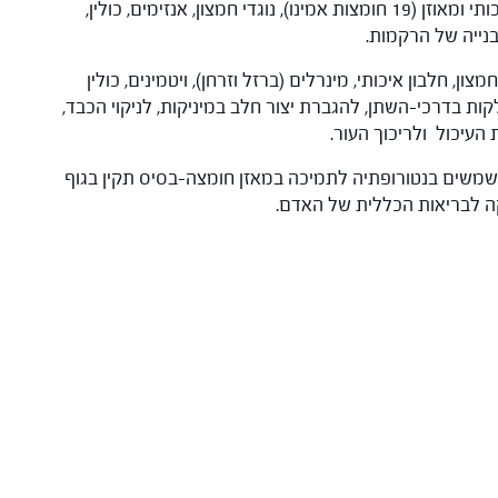
: מכילים חלבון איכותי ומאוזן (19 חומצות אמינו), נוגדי חמצון, אנזימים, כולין,
בנייה של הרקמות.
 בנוגדי-חמצון, חלבון איכותי, מינרלים (ברזל וזרחן), ויטמינים, כולין
ת בדרכי-השתן, להגברת יצור חלב במיניקות, לניקוי הכבד,
עיכול ולריכוך העור.
Mill) וקינואה (Quinoa): משמשים בנטורופתיה לתמיכה במאזן חומצה-בסיס תקין בגוף
ה לבריאות הכללית של האדם.