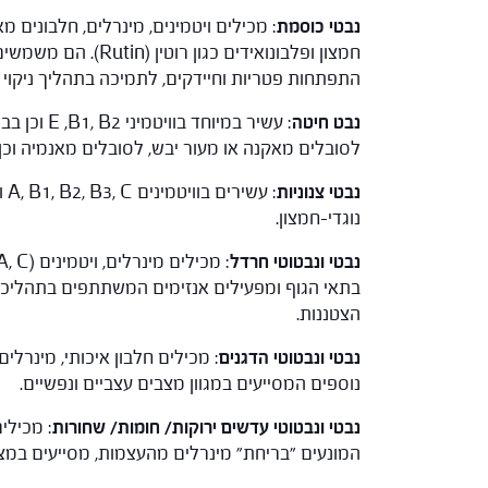
נבטי כוסמת
: מכילים ויטמינים, מינרלים, חלבונים מא
חמצון ופלבונואידים כ
התפתחות פטריות וחיידקים, לתמיכה בתהליך ניקוי 
נבט חיטה
: עשיר במי
לסובלים מאקנה או מעור יבש, לסובלים מאנמיה וכן ל
נבטי צנוניות
: 
נוגדי-חמצון.
נבטי ונבטוטי חרדל
בתאי הגוף ומפעילים אנזימים המשתתפים בתהליכ
הצטננות.
נבטי ונבטוטי הדגנים
: מכילים חלבון איכותי, מינרלים
נוספים המסייעים במגוון מצבים עצביים ונפשיים.
נבטי ונבטוטי עדשים ירוקות/ חומות/ שחורות
: מכילים
המונעים "בריחת" מינרלים מהעצמות, מסייעים במצב