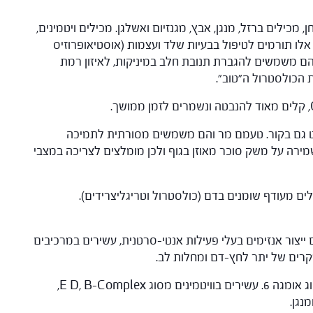
ן, מכילים ברזל, מנגן, אבץ, מגנזיום ואשלגן. מכילים ויטמינים,
ים אלו תורמים לטיפול בבעיות שלד ועצמות (אוסטיאופרוזיס
הם משמשים להגברת תנובת חלב במיניקות, לאיזון רמת
 הכולסטרול ה"טוב".
וט גם בקור. טעמם מר והם משמשים מסורתית לתמיכה
מירה על משק סוכר מאוזן בגוף ולכן מומלצים לצריכה במצבי
לים מעודף שומנים בדם (כולסטרול וטריגליצרידים).
ם ייצור אנזימים בעלי פעילות אנטי-סרטנית, עשירים במרכיבים
קרים של יתר לחץ-דם ומחלות לב.
: מכילים את חומצת השומן החיונית מסוג אומגה 6. עשירים בוויטמינים מסוג E D, B-Complex,
נגן.