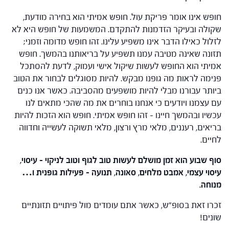
חופש אינו אומר פריקת עול. חופש אמיתי הוא בחירה מודעת,
שקולה ובעיקר הזדמנות להתקדם. המשמעות של חופש היא לא
לזלול כאילו הדבר אינו משפיע עלינו. זהו חופש מדומה וזמני;
תזונה שאינה מטיבה עמנו תשפיע על בריאותנו בהמשך. חופש
אמיתי הוא החופש לעשות שיקול אישי ועמוק, לדעת להסתכל
פנימה לראות מה גופנו מבקש. להיות מסוגלים לבחור את הטוב
ביותר עבורנו מבלי להיות מושפעים מהסביבה. כאשר אנו כנים
עם עצמנו ויודעים כי אנחנו בוחרים את מה שהכי מתאים לנו
עכשיו ובהמשך חיינו – זהו חופש אמיתי. חופש הוא הזכות להיות
בריאים, רעננים, מלאי מרץ ורצון, מלאי תשוקה לעשייה וחדווה
לחיים.
סוף שבוע הוא זמן מושלם לעשות טוב לגוף וטוב לניקוי – עיסוי,
עיסוי עצמי, אמבט מלחים, סאונה, תנועה – פעילות גופנית ו…
מנוחה.
זכרו זאת בסופ"ש, כאשר אתם עומדים מול פיתויים תזונתיים
שונים!