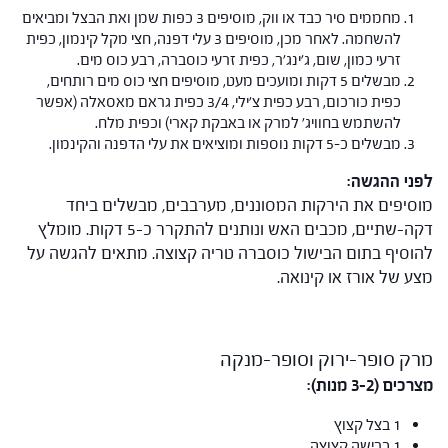
מחממים סיר כבד או ווק, מוסיפים 3 כפות שמן ואת הבצל ומביאים
להשחמה. לאחר מכן, מוסיפים 3 עלי דפנה, חצי מקל קינמון, כפית
זרעי כמון, שום, ג'ינג'ר, כפית זרעי כוסברה, רבע כוס מים.
מבשלים 5 דקות ומועכים מעט, מוסיפים חצי כוס מים רותחים,
כפית כורכום, רבע כפית צ'ילי, 3/4 כפית גראם מאסאלה (אפשר
להשתמש בחוויג' למרק או באבקת קארי) וכפית מלח.
מבשלים כ-5 דקות נוספות ומוציאים את עלי הדפנה והקינמון.
לפני ההגשה:
מוסיפים את הירקות המסוננים, מערבבים, מבשלים ביחד
דקה-שתיים, מכבים האש ונותנים להתקרר כ-5 דקות. מומלץ
להוסיף בתום הבישול כוסברה טריה קצוצה. מתאים להגשה על
מצע של אורז או קינואה.
מרק סופר-ירוק וסופר-מנקה
מצרכים (3-2 מנות):
1 בצל קצוץ
1 כרישה קצוצה