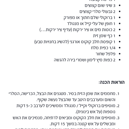
3 שיני שום קצוצים
2 גבעולי סלרי קצוצים
1 ברוקולי שלם חתוך או מפורק
1 חופן של עלי קייל או מנגולד
2 כוסות מים או ציר ירקות (עדיף ציר ירקות…)
1 כף שמן זית
1 קופסת חלב קוקוס אורגני (להשיג בחנויות טבע)
1/4 כפית מלח
פלפל שחור
2 כפות מיץ לימון ושמרי בירה להגשה
הוראות הכנה:
מחממים את שמן הזית בסיר. מטגנים את הבצל, הכרישה, הסלרי
והשום ומערבבים היטב עד שהבצל נעשה שקוף.
מוסיפים ברוקולי וקייל / מנגולד וממשיכים לערבב כ-5 דקות
נוספות (על אש בינונית).
מוסיפים את חלב הקוקוס ומביאים לרתיחה, מנמיכים את האש
ומבשלים על אש קטנה במשך 15 דקות.