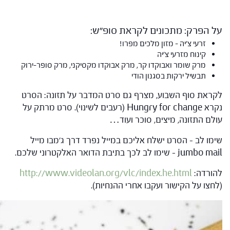
על הפרק: מתכונים לקראת סופ"ש:
זרעי צ'יה – מזון מלכים מפרו!
קינוח מזרעי צ'יה
מרק שומר ואבוקדו קר, מרק אבוקדו מקסיקני, מרק סופר-ירוק
תבשיל ירקות בסגנון הודי
לקראת סוף השבוע, מצרף גם סרט המדבר על תזונה: הסרט
נקרא Hungry for change (רעבים לשינוי). סרט מרתק על
עולם התזונה, מיצים, סוכר ועוד…
שימו לב – הסרט ישלח אליכם במייל נפרד דרך ג'מבו מייל
jumbo mail – שימו לב לכך בתיבת הדואר האלקטרוני שלכם.
להורדה:
http://www.videolan.org/vlc/index.he.html
(לחצו על הקישור ועקבו אחרי ההנחיות).