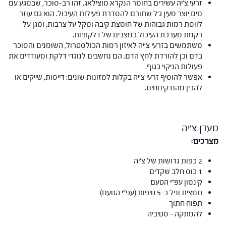
זרעי צ'יה עשירים בחומר הנקרא מוצילאג. זהו רב-סוכר, שבמגע עם
מים יוצר מעין ג'ל שתורם להסדרת פעילות העיכול. הוא גם עוזר
לווסת רמות גבוהות של חומצת קיבה ומקל על צרבות, ומגן על
רקמת מערכת העיכול במצבים של דלקתיות.
משתמשים בזרעי צ'יה לאיזון רמות הכולסטרול, השומנים והסוכר
בדם וכן להורדת לחץ הדם. הם נחשבים לנוגדי דלקת ומעודדים את
פעולות הניקוי בגוף.
אפשר להוסיף זרעי צ'יה בקלות למזונות שונים: דייסות, שייקים או
להכין מהם קינוחים.
מעדן צ'יה
מצרכים:
2 כפות גדושות של צ'יה
1 כוס חלב שקדים
קינמון עפ"י הטעם
תמצית וניל כ-5 טיפות (עפ"י הטעם)
תפוח חתוך
להמתקה – סטיביה