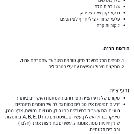
1/2 כוס מים
1/4 כפית מלח
גבעול קטן של בצל ירוק
פלפל שחור / צ'ילי חריף לפי הטעם
2 קוביות קרח
הוראות הכנה:
מניחים הכל במעבד מזון, טוחנים היטב עד שהמרקם אחיד.
מתקנים תיבול ומגישים עם עלי פטרוזיליה.
זרעי צ'יה
מקורם של זרעי הצ'יה מפרו והם מהמזונות העשירים ביותר!
זרעים תמימים אלו מכילים כמות גדולה של חומרים תזונתיים
חיוניים. הם עשירים במינרלים כמו סידן, מגנזיום, נחושת, אבץ, מנגן,
סיליקה, ברזל ואשלגן. עשירים בוויטמינים כמו A, B, E, D, בחומצות
שומן חיוניות מסוג אומגה 3, עשירים בחומצות אמינו (חלבון)
ובסיבים תזונתיים.