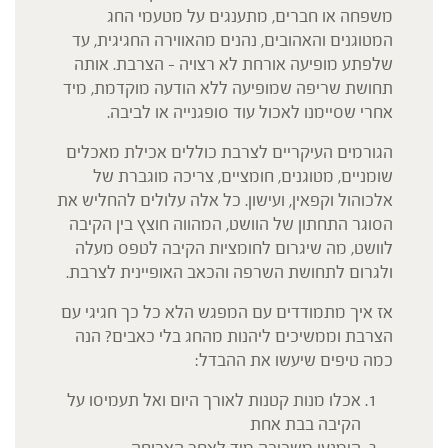
משפחה או חברים, מתענגים על מטעמי החג
המטוגנים והאהובים, נהנים מהאווירה החגיגית, עד
שלפתע מופיעה אורחת לא רצויה – הצרבת. אותה
תחושת שריפה שמופיעה ללא הודעה מוקדמת, מיד
אחרי שסיימנו לאכול עוד סופגנייה או לביבה.
הגורמים העיקריים לצרבת כוללים אכילת מאכלים
שומניים, מטוגנים, חומציים, צריכה מוגברת של
אלכוהול וקפאין, ועישון. כל אלה עלולים להחליש את
הסוגר התחתון של הוושט, המהווה חוצץ בין הקיבה
לוושט, מה שיגרום לחומציות הקיבה לטפס מעלה
ולגרום לתחושת השרפה והכאב האופיינית לצרבת.
אז איך מתמודדים עם המפגש הלא כל כך חגיגי עם
הצרבת וממשיכים ליהנות מהחג בלי כאבים? הנה
כמה טיפים שיעשו את ההבדל:
אכלו מנות קטנות לאורך היום ואל תעמיסו על
הקיבה בבת אחת