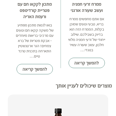
ממרח זרעי חמניה
מתכון לקקאו חם עם
ועשב שעורה אורגני
פטריית קורדיספס
ורעמת האריה
אם אתם מחפשים ממרח
בריא, טבעי וטעים שמוכן
בואו לנסות מתכון מפתיע
בקלות, הממרח הזה הוא
של משקה קקאו חם וטעים
בדיוק בשבילכם. שילוב
עם מרכיבי בריאות מיוחדים
ייחודי של זרעי חמניה מלאי
– אבקת פטריות של ברא
חלבון, עשב שעורה עשיר
צמחים! הגר ארטנשטיין
בנוגדי…
התארחה בתכנית טרנד
טיים…
להמשך קריאה
להמשך קריאה
מוצרים שיכולים לעניין אותך