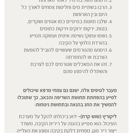
הימנעו משכיבה מיד לאחר הארוחה
הרבו בשתיית מים וחליטות צמחים לאורך כל
היום ובין הארוחות
שלבו מזונות בסיסיים כמו אגוזים ושקדים,
בננות, ירקות ירוקים וירקות כתומים
נשמו עמוק! נשימה איטית ועמוקה תסייע
בהורדת הלחץ על הקיבה
הימנעו מהגורמים שעשויים להוביל להופעת
הצרבת או להחמרתה
זהו את המאכלים שגורמים לכם לצרבת
והשתדלו להימנע מהם
מעבר לטיפים אלה, ישנם גם צמחי מרפא שיכולים
לסייע בהפחתת תחושת השריפה והכאב, כך שתוכלו
להמשיך את החג בהנאה ובתחושת נינוחות
:
ליקוריץ (שוש קרח)-
ידוע ביכולתו להקל על מערכת
העיכול. הוא מסייע בהגנה על רירית הקיבה, מעודד
ייצור ריר מגן, מפחית דלקת בקיבה ומונע את העלייה