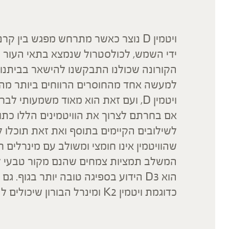
ידי השמש, לכולסטרול שנמצא בתאי העור ש
למעשה אחד מהחוסרים הרווחים ביותר מהם
ויטמין D, ועם זאת הוא מאוד משמעותי לבריאותנו.
אם בחרתם לצרוך את הוויטמינים הללו כתו
שהוויטמין אינו חומצי ומשולב עם מינרלים ח
הוא D3 הידוע בספיגה טובה יותר בגוף. ג
כדוגמת ויטמין K2 ומינרל הבורון שיכולים להשפיע על תפקודו בצורה משמעותית.