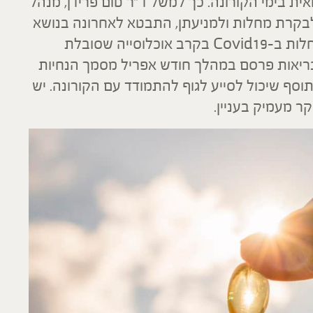
ה הרפואית בימי הקורונה. כך למשל ד"ר טום פרידן, מנהל
 האמריקאי לבקרת מחלות ולמניעתן, התבטא לאחרונה בנושא
וטען כי ויטמין D יכול להפחית את הסיכון לחלות ב-Covid19 בקרב אוכלוסייה שסובלת
בריאות פרסם במהלך חודש אפריל מסמך הנחיות
בין השאר המליץ על נטילת ויטמין D כתוסף שיכול לסייע לגוף להתמודד עם הקורונה. יש
ר מעמיק בעניין.