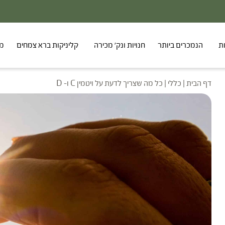
ת
הנמכרים ביותר
חנויות ונק' מכירה
קליניקות ברא צמחים
מר
דף הבית
|
כללי
|
כל מה שצריך לדעת על ויטמין C ו- D