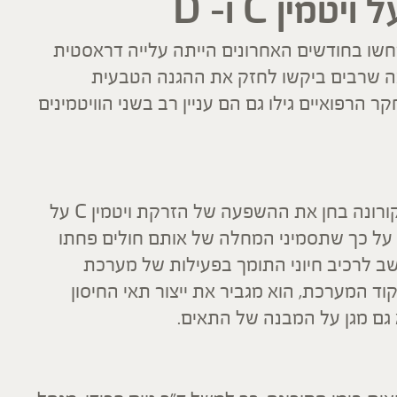
ין C ו- D
שו בחודשים האחרונים הייתה עלייה דראסטית
-D בבתי הטבע. נראה שרבים ביקשו לחזק את ההגנה הטבעית
 הרפואיים גילו גם הם עניין רב בשני הוויטמינים
מחקר סיני קדם-רפואי שנערך בקרב חולי קורונה בחן את ההשפעה של הזרקת ויטמין C על
 על כך שתסמיני המחלה של אותם חולים פחתו
בלת הוויטמין. לא בכדי ויטמין C נחשב לרכיב חיוני התומך בפעילות של מערכת
וד המערכת, הוא מגביר את ייצור תאי החיסון
וא גם מגן על המבנה של התאים.