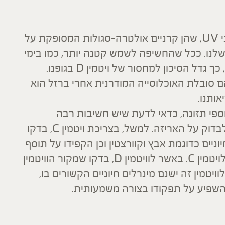
ויטמין D נוצר כאשר מתרחש מפגש בין קרני UV, שהן קרניים אולטרה-סגולות המסופקת על
לנו. ככל שהחשיפה לשמש קטנה יותר, כמו בימי
הקורונה שכולנו התבקשנו להישאר בביתנו, כך גדל הסיכון למחסור של ויטמין D בגופנו.
 סובלת האוכלוסייה המודרנית אחרי ברזל הוא
ספי תזונה, כדאי לדעת שיש חשיבות רבה
לשילובים הקיימים בתוסף ואת זאת תוכלו לבדוק על האריזה. למשל, בצריכת ויטמין C, בדקו
יוניים כדוגמת אבץ וקוורצטין וכן הקפידו על תוסף
המשלב תמציות צמחים שהנם מקור טבעי לויטמין C. באשר לוויטמין D, בדקו שמקור הוויטמין
ם לוויטמין זה ישנם מינרלים חיוניים הקשורים בו,