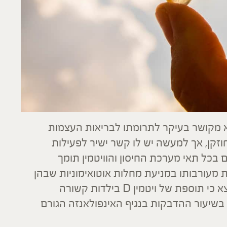
, הוא מקושר בעיקר לתרומתו לבריאות העצמות
וזקן, אך למעשה יש לו קשר ישיר לפעילות
ונית. קולטני ויטמין D נמצאים בכל תאי מערכת החיסון והוויטמין תומך
מעורבותו במניעת מחלות אוטואימוניות שבהן
מערכת החיסון תוקפת את הגוף. כמו כן נמצא כי תוספת של ויטמין D בילדות קשורה
בשיעור ההדבקות בנגיף האינפולאנזה הגורם