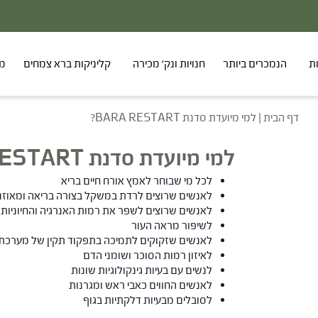
רים
ת
הנמכרים ביותר
חנויות ונק' מכירה
קליניקות ברא צמחים
מר
דף הבית
|
למי מיועדת סדנת BARA RESTART?
למי מיועדת סדנת BARA RESTART?
לכל מי שבוחר לאמץ אורח חיים בריא
לאנשים שרוצים לרדת במשקל בצורה בריאה ומאוזנ
לאנשים שרוצים לשפר את רמות האנרגיה והחיוניות
לשיפור מראה העור
לאנשים שזקוקים לתמיכה בתפקוד תקין של מערכת 
לאיזון רמות הסוכר ושומני הדם
לנשים עם בעיות גינקולוגיות שונות
לאנשים החווים כאבי ראש ומגרנות
לסובלים מבעיות דלקתיות בגוף