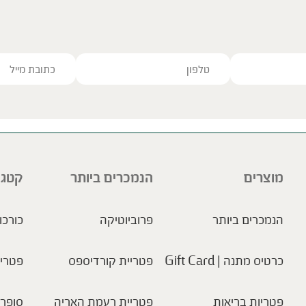
ve this field empty.
מוצרים
הנמכרים ביותר
קטגו
הנמכרים ביותר
פרוביוטיקה
כורכו
כרטיס מתנה | Gift Card
פטריית קורדיספס
פטריו
פטריות בריאות
פטריית רעמת האריה
סופר 