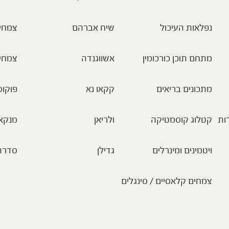
נפלאות העיכול
שיח אברהם
צמחי 
מתחם תוכן כורכומין
אשווגנדה
צמחי
מתכונים בריאים
קקאו נא
פוקוס
ות
קטלוג קוסמטיקה
ולריאן
מנקא
ויטמינים ומינרלים
גדילן
סדרת
צמחים קלאסיים / סינגלים