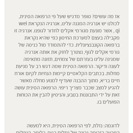
אז מה עושים? סופר מדגיש שעל פי הרפואה הסינית,
לכולנו יש אנרגיה המגנה עלינו, אנרגיה הנקראת wei
qi , אשר מונעת מגורמי אקלים לחדור לגופנו. אנרגיה זו
מקבילה בעצם למערכת החיסון כפי שהיא נקראת
ברפואה הקונבנציונלית. כדי להתמודד מול כניסה של
גורמי אקלים לגוף, נצטרך לחזק את אותה אנרגיה
שמגינה עלינו בעזרתם של צמחים, תזונה מתאימה
לעונה ודיקור. הרפואה הסינית שמה דגש רב על מניעת
מחלות. בכתבים הקלאסיים קיימות הנחיות לקיום אורח
חיים בריא, מתוך ההבנה שעדיף למנוע מחלה מאשר
להגיע למצב שכבר מצריך ריפוי. הרפואה הסינית עושה
זאת על ידי התבוננות בטבע, והניסיון להבין את הכוחות
הפועלים בו.
לדוגמה: נזלת, לפי הרפואה הסינית, היא למעשה
הפרעה בזרימה נכונה של נוזלים בגוף. כלומר, הנוזלים