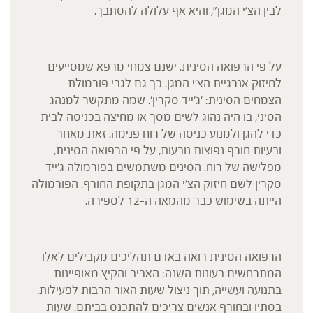
לבין הצ'י המגן", והיא אף עלולה להסתבך.
על פי הרפואה הסינית, ישנם צמחי מרפא שמסייעים
לחיזוק אנרגיית הצ'י המגן. כך גם לגבי פורמולת
הצמחים הסינית: 'ג'ייד סקרין'. שמה מתקשר למנהג
הסיני, בו היה נהוג לשים מסך או מחיצה בכניסה לבית
כדי להגן ולמנוע כניסה של רוח פנימה. זאת מאחר
ובעיות חורף נפוצות נובעות, על פי הרפואה הסינית,
מפלישה של רוח. הסינים משתמשים בפורמולה ג'ייד
סקרין לשם חיזוק הצ'י המגן בתקופת החורף. הפורמולה
הייתה בשימוש כבר מהמאה ה-12 לספירה.
הרפואה הסינית רואה באדם תהליכים מקבילים לאלו
המתרחשים בעונות השנה: האביב והקיץ מאופיינות
בתנועה ועשייה, תוך ניצול שעות האור הרבות לפעילות.
בסתיו ובחורף אנשים צריכים להתכנס בביתם. שעות