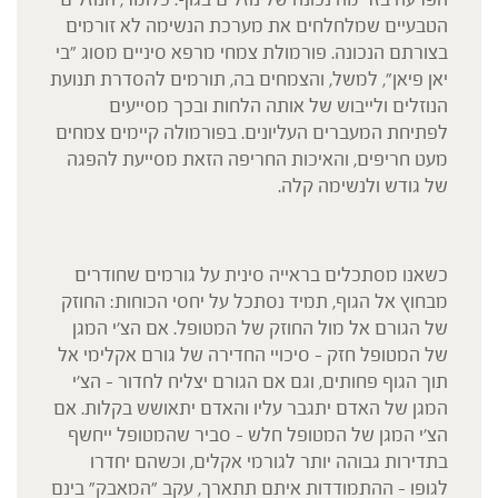
הטבעיים שמלחלחים את מערכת הנשימה לא זורמים
בצורתם הנכונה. פורמולת צמחי מרפא סיניים מסוג "בי
יאן פיאן", למשל, והצמחים בה, תורמים להסדרת תנועת
הנוזלים ולייבוש של אותה הלחות ובכך מסייעים
לפתיחת המעברים העליונים. בפורמולה קיימים צמחים
מעט חריפים, והאיכות החריפה הזאת מסייעת להפגה
של גודש ולנשימה קלה.
כשאנו מסתכלים בראייה סינית על גורמים שחודרים
מבחוץ אל הגוף, תמיד נסתכל על יחסי הכוחות: החוזק
של הגורם אל מול החוזק של המטופל. אם הצ'י המגן
של המטופל חזק – סיכויי החדירה של גורם אקלימי אל
תוך הגוף פחותים, וגם אם הגורם יצליח לחדור – הצ'י
המגן של האדם יתגבר עליו והאדם יתאושש בקלות. אם
הצ'י המגן של המטופל חלש – סביר שהמטופל ייחשף
בתדירות גבוהה יותר לגורמי אקלים, וכשהם יחדרו
לגופו – ההתמודדות איתם תתארך, עקב "המאבק" בינם