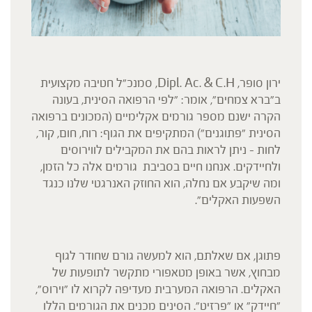
ירון סופר, Dipl. Ac. & C.H, סמנכ"ל חטיבה מקצועית
ב"ברא צמחים", אומר: "לפי הרפואה הסינית, בעונה
הקרה ישנם מספר גורמים אקלימיים (המכונים ברפואה
הסינית "פתוגנים") המתקיפים את הגוף: רוח, חום, קור,
לחות – ניתן לראות בהם את המקבילים לווירוסים
ולחיידקים. אנחנו חיים בסביבת גורמים אלה כל הזמן,
ומה שיקבע אם נחלה, הוא החוזק האנרגטי שלנו כנגד
השפעות האקלים".
פתוגן, אם שאלתם, הוא למעשה גורם שחודר לגוף
מבחוץ, אשר באופן מטאפורי מתקשר לתופעות של
האקלים. הרפואה המערבית מעדיפה לקרוא לו "וירוס",
"חיידק" או "פרזיט". הסינים מכנים את הגורמים הללו