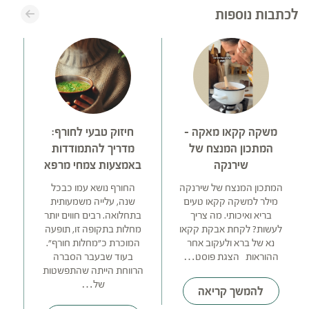
לכתבות נוספות
משקה קקאו מאקה –
חיזוק טבעי לחורף:
המתכון המנצח של
מדריך להתמודדות
שירנקה
באמצעות צמחי מרפא
מ
ק
המתכון המנצח של שירנקה
החורף נושא עמו כבכל
מילר למשקה קקאו טעים
שנה, עלייה משמעותית
ה
בריא ואיכותי. מה צריך
בתחלואה. רבים חווים יותר
לעשות? לקחת אבקת קקאו
מחלות בתקופה זו, תופעה
מי
נא של ברא ולעקוב אחר
המוכרת כ"מחלות חורף".
ת
ההוראות הצגת פוסט…
בעוד שבעבר הסברה
הרווחת הייתה שהתפשטות
של…
להמשך קריאה