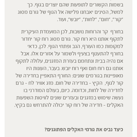
בשמות הקשורים לתופעות שהם יוצרים בגוף. כך
למשל, הסינים יאבחנו פלישה אל הגוף של גורם מסוג
"קור", "חום", "לחות", "יובש", ועוד.
בחורף קר והרוחות נושבות, לכן המועמדת העיקרית
לתקוף אותנו היא רוח קור. גורם מסוג רוח קור יחדור
למקומות כמו העורף, הגב ופתחי הגוף. לכן, כדאי
בחורף להתעטף בצעיף ולשמור על אזורים אלו. אבל
אם נהיה בבית ונתחמם בעזרת המזגנים, עלולה לתקוף
אותנו גם רוח חום ואף רוח יובש. בעבר, העונות היו
מאופיינות בגורמים שונים: החורף התאפיין בחדירה של
קור לגוף, הקיץ – בחדירה של חום. מזג אוויר לח – גרם
לחדירה של לחות, וכדומה. כיום, בעולם המודרני בו
נעשה שימוש במזגנים ובעזרים שונים לוויסות השפעות
האקלים – חדירה של רוח קור יכולה להתרחש גם בקיץ.
כיצד נביס את גורמי האקלים הפתוגנים?