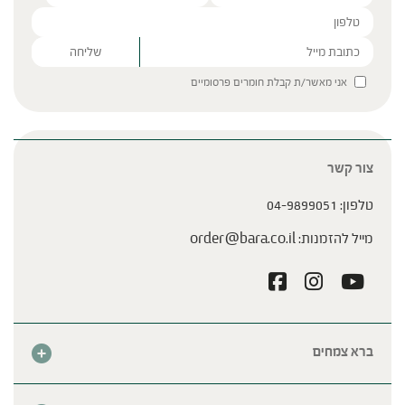
Please leave this field empty.
אני מאשר/ת קבלת חומרים פרסומיים
צור קשר
טלפון:
04-9899051
מייל להזמנות:
order@bara.co.il
ברא צמחים
אודות
חנות