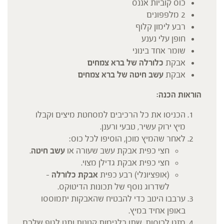
כוס קוביות אננס
2 מלפפונים
רבע לימון קלוף
חופן עלי נענע
שומר אחד בינוני
אבקת
כלורלה של ברא צמחים
אבקת
עשב חיטה של ברא צמחים
הוראות הכנה:
הכניסו את כל הרכיבים למסחטת מיצים וקבלו
מיץ ירוק עשיר, טבעי ורענן.
לאחר שהמיץ מוכן, הוסיפו לכל כוס:
חצי כפית אבקת עשב שעורה או
עשב חיטה
.
חצי כפית אבקת גדילן מצוי.
(אופציונלי) רבע כפית
אבקת כלורלה
–
לשדרוג נוסף של תכונות הדיטוקס.
ערבבו היטב כדי להבטיח שהאבקות יתמוססו
באופן אחיד במיץ.
מזגו לכוסות, שתו בלגימות קטנות ותנו לגוף שלכם