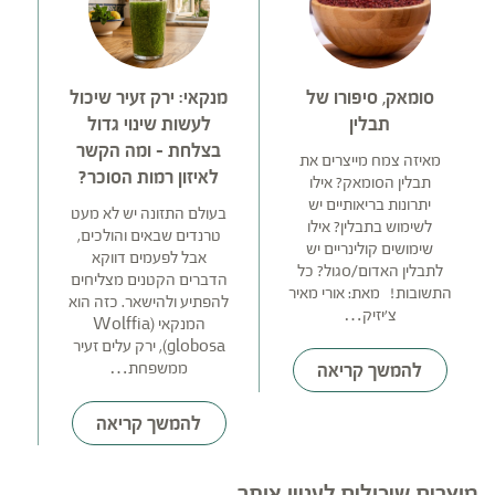
סומאק, סיפורו של
מנקאי: ירק זעיר שיכול
צ
תבלין
לעשות שינוי גדול
בצלחת – ומה הקשר
מאיזה צמח מייצרים את
לאיזון רמות הסוכר?
תבלין הסומאק? אילו
יתרונות בריאותיים יש
ה
בעולם התזונה יש לא מעט
לשימוש בתבלין? אילו
טרנדים שבאים והולכים,
שימושים קולינריים יש
אבל לפעמים דווקא
לתבלין האדום/סגול? כל
ה
הדברים הקטנים מצליחים
התשובות! מאת: אורי מאיר
להפתיע ולהישאר. כזה הוא
צ'יזיק…
המנקאי (Wolffia
globosa), ירק עלים זעיר
ממשפחת…
להמשך קריאה
להמשך קריאה
מוצרים שיכולים לעניין אותך