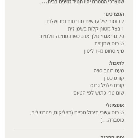
שמצרכי הממרח יהיו תמיד זמינים בבית….
המצרכים:
2 כוסות של עדשים מונבטות ומבושלות
1 בצל מטוגן קלות בשמן זית
70 גר' אגוזי מלך או 3 כפות טחינה גולמית
½ כוס שמן זית
מיץ סחוט מ-1 לימון
לתיבול:
מעט רוטב סויה
קורט כמון
קורט פלפל גרוס
שום טרי כתוש לפי הטעם
אופציונלי
½ כוס עשבי תיבול טריים (בזיליקום, פטרוזיליה,
כוסברה…)
אופן ההכנה