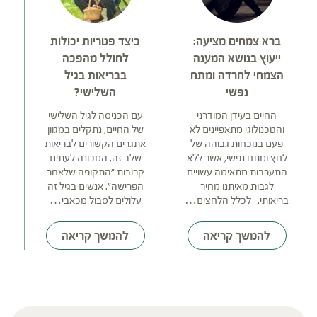
ברא צמחים מציעה:
כיצד פטריות יכולות
צמ
ייעוץ בנושא המענה
לחולל מהפכה
הצמחי לחרדה ומתח
בבריאות בגיל
מ
נפשי
השלישי?
ה
החיים בעידן המודרני
עם הכניסה לגיל השלישי
והטכנולוגי מתאפיינים לא
של החיים, נתקלים במגוון
פעם בנוכחות גבוהה של
אתגרים הקשורים לבריאות
לחץ ומתח נפשי, אשר ללא
שלב זה, המכונה לעתים
התערבות מתאימה עשויים
קרובות "התקופה שלאחר
לגבות מאיתנו מחיר
הפרישה". אנשים בגיל זה
בריאותי. לכלל הלחצים…
עלולים לסבול מכאבי…
להמשך קריאה
להמשך קריאה