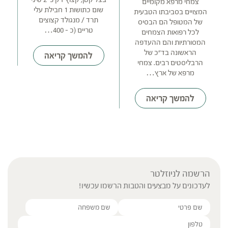
צמחי מרפא מקומיים
שום כתושות 1 חבילת עלי
ה
המצויים בסביבתו הטבעית
תרד / מנגולד קצוצים
בע
של המטופל הם הבסיס
טריים (כ – 400…
לכל רפואות הצמחים
המסורתיות והם ההעדפה
הראשונה בד"כ של
להמשך קריאה
הרבליסטים רבים. צמחי
מ
מרפא של ארץ…
להמשך קריאה
הרשמה לניוזלטר
לעדכונים על מבצעים והטבות הרשמו עכשיו!