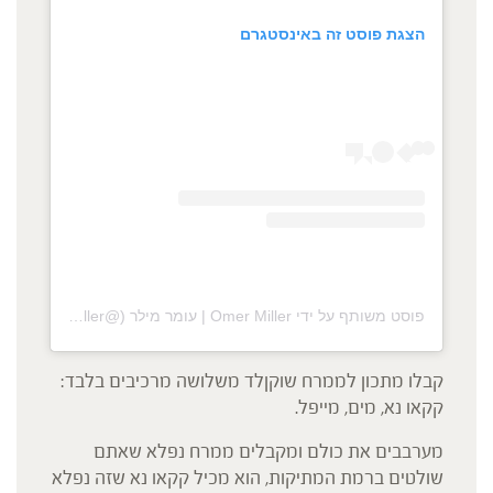
הצגת פוסט זה באינסטגרם
פוסט משותף על ידי ‏‎Omer Miller | עומר מילר‎‏ (@‏‎omermiller‎‏)
קבלו מתכון לממרח שוקןלד משלושה מרכיבים בלבד:
קקאו נא, מים, מייפל.
מערבבים את כולם ומקבלים ממרח נפלא שאתם
שולטים ברמת המתיקות, הוא מכיל קקאו נא שזה נפלא