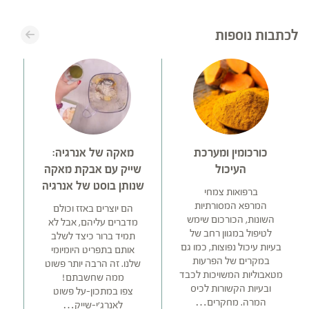
לכתבות נוספות
כורכומין ומערכת
מאקה של אנרגיה:
העיכול
שייק עם אבקת מאקה
שנותן בוסט של אנרגיה
ברפואות צמחי
המרפא המסורתיות
הם יוצרים באזז וכולם
השונות, הכורכום שימש
מדברים עליהם, אבל לא
לטיפול במגוון רחב של
תמיד ברור כיצד לשלב
בעיות עיכול נפוצות, כמו גם
אל
אותם בתפריט היומיומי
במקרים של הפרעות
שלנו. זה הרבה יותר פשוט
מטאבוליות המשויכות לכבד
ממה שחשבתם!
ובעיות הקשורות לכיס
צפו במתכון-על פשוט
המרה. מחקרים…
לאנרג'י-שייק…