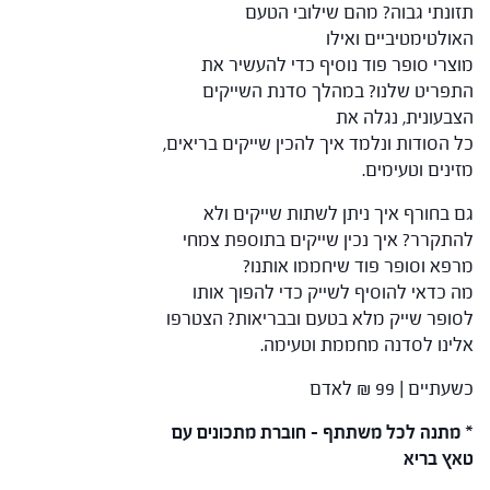
תזונתי גבוה? מהם שילובי הטעם
האולטימטיביים ואילו
מוצרי סופר פוד נוסיף כדי להעשיר את
התפריט שלנו? במהלך סדנת השייקים
הצבעונית, נגלה את
כל הסודות ונלמד איך להכין שייקים בריאים,
מזינים וטעימים.
גם בחורף איך ניתן לשתות שייקים ולא
להתקרר? איך נכין שייקים בתוספת צמחי
מרפא וסופר פוד שיחממו אותנו?
מה כדאי להוסיף לשייק כדי להפוך אותו
לסופר שייק מלא בטעם ובבריאות? הצטרפו
אלינו לסדנה מחממת וטעימה.
כשעתיים | 99 ₪ לאדם
* מתנה לכל משתתף – חוברת מתכונים עם
טאץ בריא