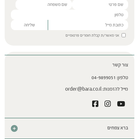
Please leave this field empty.
אני מאשר/ת קבלת חומרים פרסומיים
צור קשר
טלפון:
04-9899051
מייל להזמנות:
order@bara.co.il
ברא צמחים
אודות