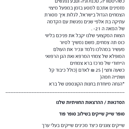
כשהיסטוריה, טכנולוגיה וטבע נפגשים
מזמינים אתכם למסע בזמן במפעל מיצוי
הצמחים הגדול בישראל, לגלות איך מסורת
עתיקה בת אלפי שנים נפגשת עם הקדמה
של המאה ה 21- .
הצוות המקצועי שלנו יקבל את פניכם בליווי
כוס תה צמחים, משם נמשיך לסיור
מעשיר במהלכו נלמד ונכיר את העולם
המופלא של צמחי המרפא ואת הגן הרפואי
הייחודי של מרכז ברא צמחים
כשעה וחצי | 25 ₪ לאדם (כולל כיבוד קל
ושתייה חמה(
*הנחה מיוחדת בחנות הקונספט של ברא
______________________________________________
הסדנאות / ההרצאות החוויתיות שלנו
סופר שייק שייקים בשילוב סופר פוד
שייקים צוננים כיצד מכינים שייקים בעלי ערך