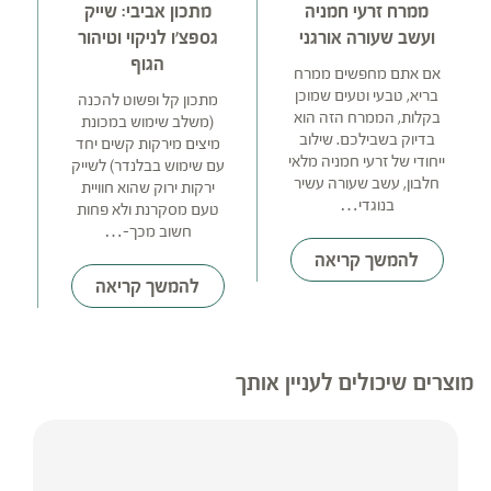
ממרח זרעי חמניה
מתכון אביבי: שייק
ועשב שעורה אורגני
גספצ'ו לניקוי וטיהור
ו
הגוף
אם אתם מחפשים ממרח
בריא, טבעי וטעים שמוכן
מתכון קל ופשוט להכנה
בקלות, הממרח הזה הוא
(משלב שימוש במכונת
ה
בדיוק בשבילכם. שילוב
מיצים מירקות קשים יחד
ש
ייחודי של זרעי חמניה מלאי
עם שימוש בבלנדר) לשייק
צמ
חלבון, עשב שעורה עשיר
ירקות ירוק שהוא חוויית
בנוגדי…
טעם מסקרנת ולא פחות
מ
חשוב מכך-…
להמשך קריאה
להמשך קריאה
מוצרים שיכולים לעניין אותך