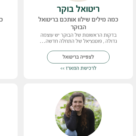
ריטואל בוקר
כמה מילים שילוו אותכם בריטואל
כמ
הבוקר
‬גדולה‭, ‬ פוטנציאל‭ ‬של‭ ‬התחלה‭ ‬חדשה‭…‬
לצפייה בריטואל
לרכישת המארז >>