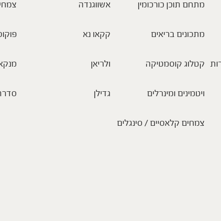
מתחם תוכן כורכומין
אשווגנדה
צמחי
מתכונים בריאים
קקאו נא
פוקוס
ות
קטלוג קוסמטיקה
ולריאן
מנקא
ויטמינים ומינרלים
גדילן
סדרת
צמחים קלאסיים / סינגלים