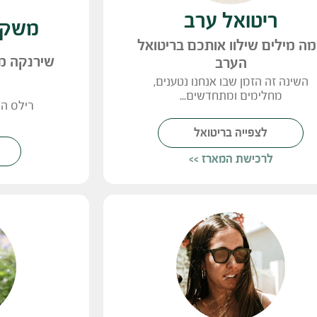
ריטואל ערב
משקה
ה מילים שילוו אותכם בריטואל
שירנקה מר
הערב
השינה‭ ‬זה‭ ‬הזמן‭ ‬שבו‭ ‬אנחנו‭ ‬נטענים‭,
‬מחלימים‭ ‬ומתחדשים‭.‬..
רילס ה
לצפייה בריטואל
לרכישת המארז >>