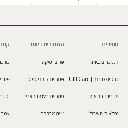
ve this field empty.
מוצרים
הנמכרים ביותר
קטגו
הנמכרים ביותר
פרוביוטיקה
כורכו
כרטיס מתנה | Gift Card
פטריית קורדיספס
פטריו
פטריות בריאות
פטריית רעמת האריה
סופר 
נפלאות העיכול
שיח אברהם
צמחי 