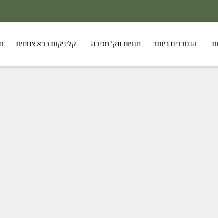
ת
הנמכרים ביותר
חנויות ונק' מכירה
קליניקות ברא צמחים
מר