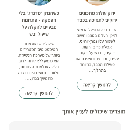
ירוק עולה: מתכונים
כשהגרון “מדגדג” בלי
ל
ירוקים לתמיכה בכבד
הפסקה – פתרונות
טבעיים להקלה על
הכבד הוא המפעל הראשי
שיעול יבש
לניקוי רעלים בגופנו וחשוב
מ
לשמור עליו נמרץ וחיוני.
שיעול יבש הוא אחד
אכילת כרוב וירקות
הסימפטומים המטרידים
ירוקים, בדגש על ירקות
ביותר של מערכת הנשימה.
עליים, ממריצה ומשפרת את
הוא מופיע ללא ליחה, לרוב
פעילות הכבד, במיוחד
בלילה או לאחר הצטננות,
בתהליך…
ל
ומלווה בתחושת גירוי ודגדוג
המ
מתמשך בגרון….
להמשך קריאה
להמשך קריאה
מוצרים שיכולים לעניין אותך