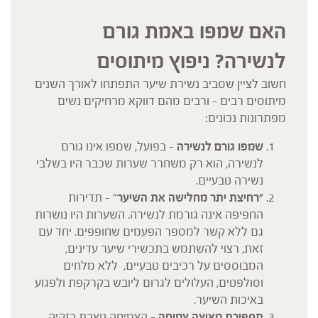
האם שמפו באמת גורם
לנשירה? ניפוץ מיתוסים
חשוב לציין שסביב נשירת שיער התפתחו לאורך השנים
מיתוסים רבים – ורבים מהם דווקא מרחיקים נשים
מפתרונות נכונים:
שמפו גורם לנשירה
– בפועל, שמפו אינו גורם
לנשירה, הוא רק משחרר שערות שכבר היו בשלבי
נשירה טבעיים.
"
רחיצת יתר מחלישה את השיער
" – תדירות
החפיפה אינה גורמת לנשירה. השערות היו נושרות
גם ללא קשר למספר הפעמים שחופפים. יחד עם
זאת, רצוי להשתמש בתכשירי שיער עדינים,
המבוססים על רכיבים טבעיים, ללא מלחים
וסולפטים, העלולים לגרום ליובש בקרקפת ולפגוע
באיכות השיער.
תספורת מאיצה צמיחה
– הצמיחה נוצרת בזקיק