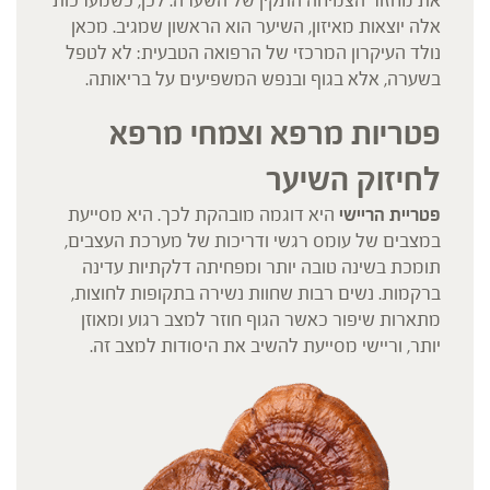
את מחזור הצמיחה התקין של השערה. לכן, כשמערכות
אלה יוצאות מאיזון, השיער הוא הראשון שמגיב. מכאן
נולד העיקרון המרכזי של הרפואה הטבעית: לא לטפל
בשערה, אלא בגוף ובנפש המשפיעים על בריאותה.
פטריות מרפא וצמחי מרפא
לחיזוק השיער
פטריית הריישי
היא דוגמה מובהקת לכך. היא מסייעת
במצבים של עומס רגשי ודריכות של מערכת העצבים,
תומכת בשינה טובה יותר ומפחיתה דלקתיות עדינה
ברקמות. נשים רבות שחוות נשירה בתקופות לחוצות,
מתארות שיפור כאשר הגוף חוזר למצב רגוע ומאוזן
יותר, וריישי מסייעת להשיב את היסודות למצב זה.