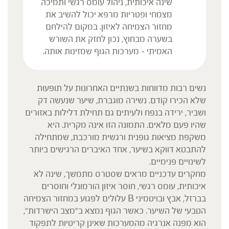
שינה איכותית, ניהול עומס רגשי ותמיכה
מצמחי ופטריות מרפא יכול להשיב את
מחזור הצמיחה לאיזון. במקום להילחם
בשערה מבחוץ, נכון לחזק את השורש
האמיתי – מערכות הגוף שמזינות אותה.
נשים רבות מדווחות בשנתיים האחרונות על תופעות
שלא הכירו קודם. נשירה מוגברת, שיער שנעשה דק
ושביר, ירידה בנפח ולעיתים גם תחילת דלילות באזורים
שהיו פעם מלאים. התמונה הזו אינה מקרית. היא
משקפת מציאות גופנית ורגשית מורכבת, שמתחילה
להתבטא דווקא בשיער, אחד האיברים הרגישים ביותר
לשינויים פנימיים.
מחקרים עדכניים מראים שסטרס מתמשך, שינה לא
איכותית, עומס רגשי, חוסר איזון הורמונלי וחוסרים
בברזל, אבץ ובויטמיני B עלולים לפגוע במחזור הצמיחה
הטבעי של השיער. כאשר הגוף נמצא ב"מצב הישרדות",
הוא מפנה אנרגיה מהמערכות שאינן קריטיות לתפקוד