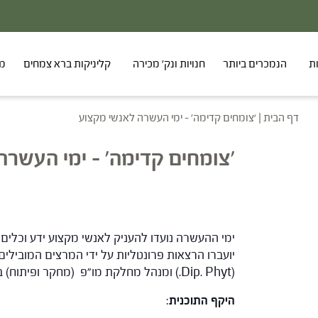
ת
הנמכרים ביותר
חנויות ונק' מכירה
קליניקות ברא צמחים
מר
דף הבית
|
‘צומחים קדימה’ – ימי העשרה לאנשי מקצוע
'צומחים קדימה' – ימי העשרה
ימי ההעשרה נועדו להעניק לאנשי מקצוע ידע וכלי
יועברו הרצאות פרונטליות על ידי המרצים המובילים
(Dip. Phyt.) ומנהל מחלקת מו"פ (מחקר ופיתוח) בברא צמחים.
היקף התוכנית
: