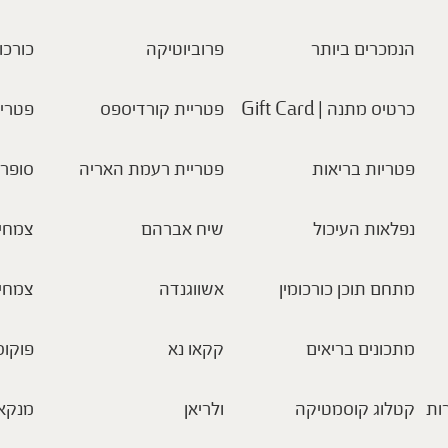
הנמכרים ביותר
פרוביוטיקה
כורכו
כרטיס מתנה | Gift Card
פטריית קורדיספס
פטריו
פטריות בריאות
פטריית רעמת האריה
סופר 
נפלאות העיכול
שיח אברהם
צמחי 
מתחם תוכן כורכומין
אשווגנדה
צמחי
מתכונים בריאים
קקאו נא
פוקוס
ות
קטלוג קוסמטיקה
ולריאן
מנקא