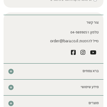
צור קשר
טלפון:
04-9899051
מייל להזמנות:
order@bara.co.il
ברא צמחים
אודות
חנות
מידע שימושי
צור קשר
מבצע החודש
שאלות נפוצות
מרכזי ברא
מוצרים