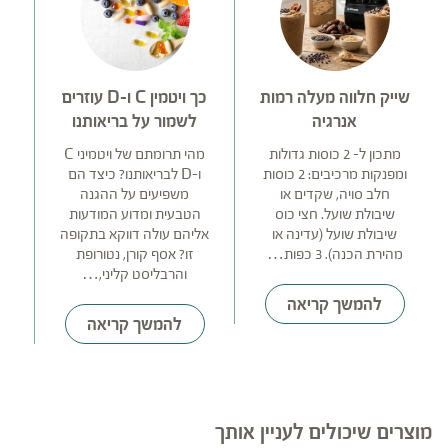
שייק חלווה מעלה רמות
כך ויטמין C ו-D עוזרים
צ
אנרגיה
לשמור על בריאותנו
ה
מתכון ל- 2 כוסות גדולות
מהי תרומתם של ויטמיני C
ומפנקות מרכיבים: 2 כוסות
ו-D לבריאותנו? כיצד הם
חלב סויה, שקדים או
משפיעים על ההגנה
ה
שיבולת שועל. חצי כוס
הטבעית ומדוע המודעות
שיבולת שועל (עדינה או
אליהם עולה דווקא בתקופה
מהירת הכנה). 3 כפות…
זו? אסף קורן, נטורופת
ה
והרבליסט קליני,…
להמשך קריאה
להמשך קריאה
מוצרים שיכולים לעניין אותך