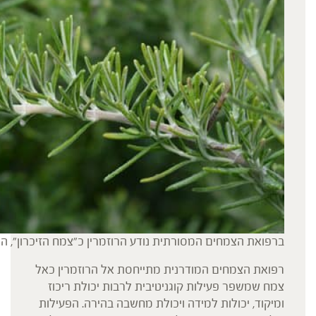
ברפואת הצמחים המסורתית נודע הרוזמרין כ"צמח הזיכרון", המ
רפואת הצמחים המודרנית מתייחסת אל הרוזמרין כאל
צמח שמשפר פעילות קוגניטיבית לרבות יכולת ריכוז
ומיקוד, יכולות למידה ויכולת מחשבה בהירה. הפעילות