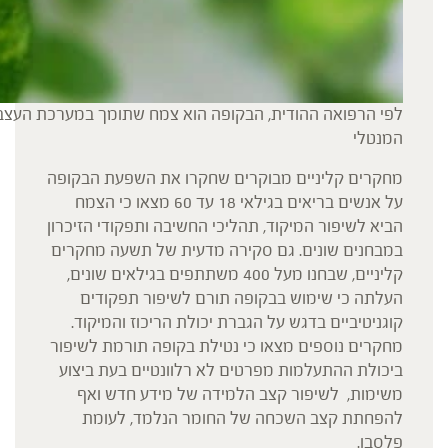
לפי הרפואה ההודית, הבקופה הוא צמח שתומך במערכת העצבי
המנטלי
מחקרים קליניים מבוקרים שחקרו את השפעת הבקופה
על אנשים בריאים בגילאי 18 עד 60 מצאו כי הצמח
הביא לשיפור המיקוד, תהליכי החשיבה ותפקודי הזיכרון
במבחנים שונים. גם סקירה מדעית של תשעה מחקרים
קליניים, שבחנו מעל 400 משתתפים בגילאים שונים,
העלתה כי שימוש בבקופה תורם לשיפור תפקודים
קוגניטיביים בדגש על הגברת יכולת הריכוז והמיקוד.
מחקרים נוספים מצאו כי נטילת בקופה תורמת לשיפור
ביכולת ההתעלמות מפרטים לא רלוונטיים בעת ביצוע
משימות, לשיפור קצב הלמידה של מידע חדש ואף
להפחתת קצב השכחה של החומר הנלמד, לעומת
פלסבו.