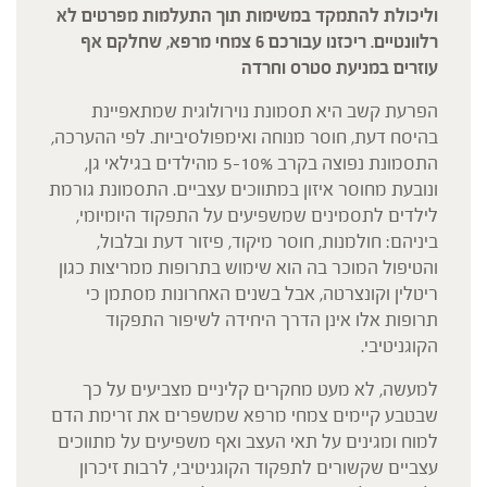
וליכולת להתמקד במשימות תוך התעלמות מפרטים לא
רלוונטיים.
ריכזנו עבורכם 6
צמחי מרפא,
שחלקם אף
עוזרים במניעת סטרס וחרדה
הפרעת קשב היא תסמונת נוירולוגית שמתאפיינת
בהיסח דעת, חוסר מנוחה ואימפולסיביות. לפי ההערכה,
התסמונת נפוצה בקרב 5-10% מהילדים בגילאי גן,
ונובעת מחוסר איזון במתווכים עצביים. התסמונת גורמת
לילדים לתסמינים שמשפיעים על התפקוד היומיומי,
ביניהם: חולמנות, חוסר מיקוד, פיזור דעת ובלבול,
והטיפול המוכר בה הוא שימוש בתרופות ממריצות כגון
ריטלין וקונצרטה, אבל בשנים האחרונות מסתמן כי
תרופות אלו אינן הדרך היחידה לשיפור התפקוד
הקוגניטיבי.
למעשה, לא מעט מחקרים קליניים מצביעים על כך
שבטבע קיימים צמחי מרפא שמשפרים את זרימת הדם
למוח ומגינים על תאי העצב ואף משפיעים על מתווכים
עצביים שקשורים לתפקוד הקוגניטיבי, לרבות זיכרון