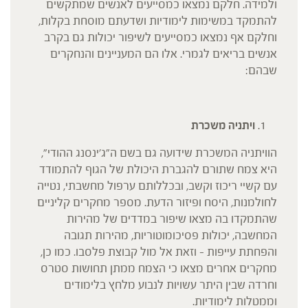
ולמידה. חלקם נמצאו כמסייעים לאנשים שמתקשים
להתמקד במשימות לימודיות ושדעתם מוסחת בקלות,
וחלקם אף נמצאו כמסייעים לשיפור יכולות גם בקרב
אנשים בריאים לגמרי. אלו הם המעניינים והנחקרים
שבהם:
ויתניה משכרת
הוויתניה המשכרת שידועה גם בשם ה"ג'ינסנג ההודי",
היא צמח שתורם להגברת היכולת של הגוף להתמודד
עם קשיי ריכוז וקשב, ובכללותם ערפול מחשבתי, נטייה
לחולמנות, היסח ופיזור הדעת. מספר מחקרים קליניים
שהתמקדו בה מצאו שיפור במדדים של מהירות
המחשבה, יכולות פסיכומוטוריות, מהירות תגובה
והפחתת עייפות – וזאת אל מול קבוצת פלסבו. כמו כן,
מחקרים אחרים מצאו כי הצמח ממתן תחושות סטרס
וחרדה שבין היתר עשויות לנבוע מלחץ בלימודים
וממטלות לימודיות.