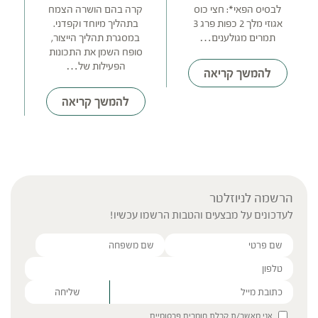
לבסיס הפאי*: חצי כוס
קרה בהם הושרה הצמח
מ
אגוזי מלך 2 כפות פרג 3
בתהליך מיוחד וקפדני.
ה
תמרים מגולענים…
במסגרת תהליך הייצור,
סופח השמן את התכונות
הפעילות של…
להמשך קריאה
להמשך קריאה
הרשמה לניוזלטר
לעדכונים על מבצעים והטבות הרשמו עכשיו!
Please leave this field empty.
אני מאשר/ת קבלת חומרים פרסומיים