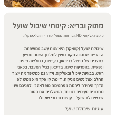
מתוק ובריא: קינוחי שיבול שועל
מאת: יגאל קוטין ND, נטורופת, מטפל איורוודי והרבליסט קליני
שיבולת שועל (קוואקר) היא צמח עשב ממשפחת
הדגניים, שמהווה מקור מצוין לחלבון. הצמח מסייע
במצבים של טיפול בדיכאון, בעייפות, בחולשה פיזית
ונפשית, בהפרעות שינה, בדיכאון בגיל המעבר, בכאבי
ראש, בבעיות עיכול ובאולקוס, וידוע גם כמשפר את ייצור
החלב אצל נשים מניקות. דייסת קוואקר היא ממש לא
הדרך היחידה ליהנות מפחמימה מופלאה זו. לפניכם שני
מתכונים טעימים במיוחד, המשלבים את הטוב
שבשיבולת שועל – עוגיות וכדורי שוקולד.
עוגיות שיבולת שועל