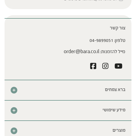
צור קשר
טלפון:
04-9899051
מייל להזמנות:
order@bara.co.il
ברא צמחים
אודות
חנות
מידע שימושי
צור קשר
מבצע החודש
שאלות נפוצות
מרכזי ברא
מוצרים