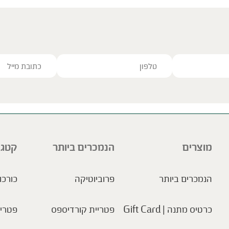
ve this field empty.
מוצרים
הנמכרים ביותר
קטגו
הנמכרים ביותר
פרוביוטיקה
כורכו
כרטיס מתנה | Gift Card
פטריית קורדיספס
פטריו