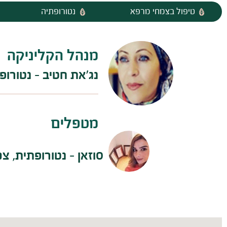
טיפול בצמחי מרפא
נטורופתיה
מנהל הקליניקה
נג'את חטיב - נטורופ
מטפלים
סוזאן - נטורופתית, צמ