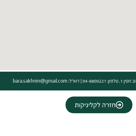
04-8 | דוא”ל:
bara.sakhnin@gmail.com
חזרה לקליניקות