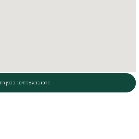
מרכז ברא צמחים | סכנין רחוב חטין 1, טלפון: 800221