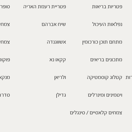
פטריות בריאות
פטריית רעמת האריה
סופר 
נפלאות העיכול
שיח אברהם
צמחי 
מתחם תוכן כורכומין
אשווגנדה
צמחי
מתכונים בריאים
קקאו נא
פוקוס
ות
קטלוג קוסמטיקה
ולריאן
מנקא
ויטמינים ומינרלים
גדילן
סדרת
צמחים קלאסיים / סינגלים