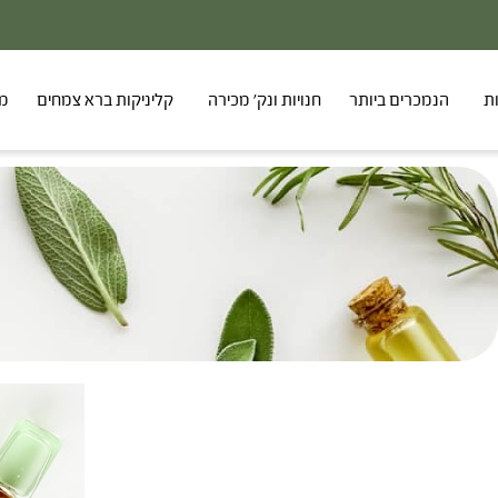
ת
הנמכרים ביותר
חנויות ונק' מכירה
קליניקות ברא צמחים
מר