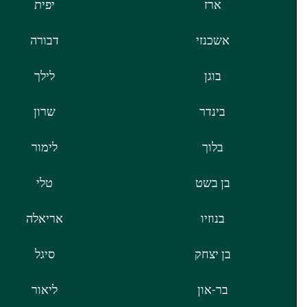
ארז
יפית
אשכנזי
דבורה
בוגן
לילך
בינדר
שרון
בלוך
לימור
בן בשט
טלי
בנוזיו
אריאלה
בן יצחק
סיגל
בר-און
ליאור