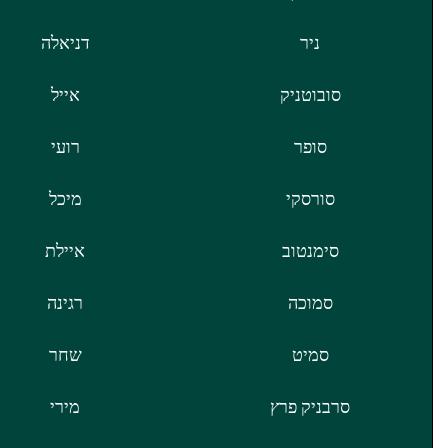
ניר
דניאלה
סובוטניק
אייל
סופר
רועי
סורסקי
מיכל
סימנטוב
איילת
סמוכה
רגינה
סמיט
שחר
סרבניק פרץ
מירי