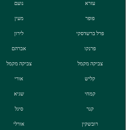
עזרא
נועם
פופר
מעין
פרל ברשדסקי
לירון
פרנקו
אברהם
צביקה מקמל
צביקה מקמל
קליש
אורי
קמחי
שגיא
קנר
סיגל
רובשקין
אורלי