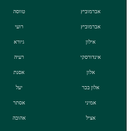
אברמוביץ
טווסה
אברמוביץ
רועי
אילון
גיורא
אינדורסקי
רעיה
אלון
אסנת
אלון בכר
יעל
אמיני
אסתר
אציל
אהובה