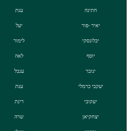
חתינה
ענת
יאיר -פור
יעל
יבלונסקי
לימור
יוסף
לאה
ינובר
ענבל
יעקבי כרמלי
ענת
יעקובי
רינת
יצחקיאן
שרה