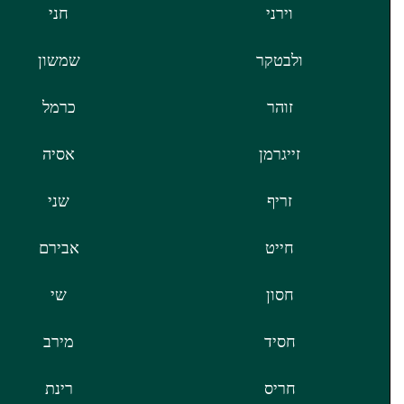
וירני
חני
ולבטקר
שמשון
זוהר
כרמל
זייגרמן
אסיה
זריף
שני
חייט
אבירם
חסון
שי
חסיד
מירב
חריס
רינת