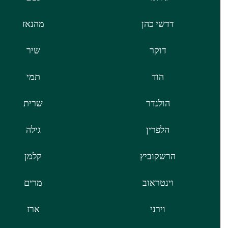
דדשי כהן
מהנאז
דוקר
שיר
הוד
תמי
הולנדר
שרית
הלפרין
גילה
הרשקוביץ
קלמן
וינטראוב
מרים
וירני
ארז