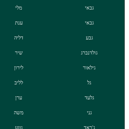
גבאי
מלי
גבאי
ענת
גבע
דליה
גולדנברג
שיר
גילאור
לירון
גל
לליב
גלעד
ערן
גני
משה
ג'ראד
נטע