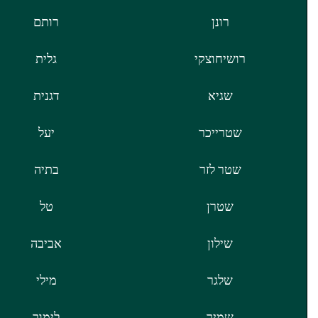
רונן
רותם
רושיחוצקי
גלית
שגיא
דגנית
שטרייכר
יעל
שטר לזר
בתיה
שטרן
טל
שילון
אביבה
שלגר
מילי