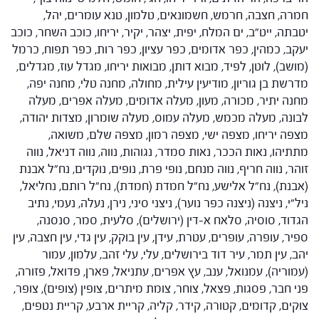
חמרה, חצבה, חרמש, חשמונאים, טלמון, טנא עומרים, יהל,
יטבתה, ייט"ב, ים המלח, יפית, יצהר, יקיר, יריחו, כוכב השחר, כוכב
יעקב, כמהין, כפר אדומים, כפר עציון, כפר רות, כפר תפוח, כרמל
(מושב), לוטן, לפיד, מבוא דותן, מבואות יריחו, מגדל עוז, מגדלים,
מדרשת בן גוריון, מודיעין עילית, מחולה, מחנה טלי, מחנה יפה,
מחנה יתיר, מכורה, מעון, מעלה אדומים, מעלה אפרים, מעלה
לבונה, מעלה מכמש, מעלה עמוס, מעלה שומרון, מצדות יהודה,
מצפה יריחו, מצפה ישי, מצפה רמון, מצפה שלם, משואה,
מתתיהו, נאות הככר, נאות סמדר, נגוהות, נווה, נווה דניאל, נווה
זוהר, נווה חריף, נווה מנחם, נופי פרת, נופים, נוקדים, נח"ל אבנת
(אבנת), נח"ל אלישע, נח"ל חמדת (חמדת), נח"ל רותם, נחליאל,
ניל"י, ניצנה (ניצנה כפר נוער), ניצני סיני, נירן, נעלה, נעמי, נתיב
הגדוד, סוסיה, סלאח א-דין (ירושלים), סלעית, סמר, סנסנה,
ספיר, עופרה, עופרים, עטרת, עידן, עין בוקק, עין גדי, עין חצבה, עין
יהב, עין תמר, עיר דוד בירושלים, עלי, עלי זהב, עלמון, עמור
(עמוריה), עמנואל, ענב, עץ אפרים, עתניאל, פארן, פדואל, פזורה,
פני חבר, פסגות, פצאל, צוחר, צומת מיתרים, צופין (צופים), צופר,
צוקים, קדומים, קטורה, קידר, קליה, קריית ארבע, קריית נטפים,