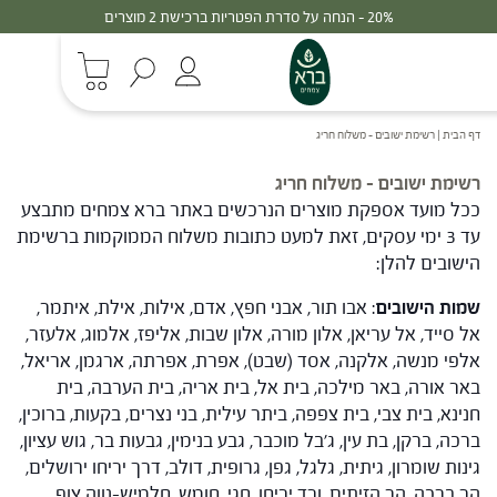
20% - הנחה על סדרת הפטריות ברכישת 2 מוצרים
דף הבית
|
רשימת ישובים – משלוח חריג
רשימת ישובים – משלוח חריג
ככל מועד אספקת מוצרים הנרכשים באתר ברא צמחים מתבצע
עד 3 ימי עסקים, זאת למעט כתובות משלוח הממוקמות ברשימת
הישובים להלן:
שמות הישובים
: אבו תור, אבני חפץ, אדם, אילות, אילת, איתמר,
אל סייד, אל עריאן, אלון מורה, אלון שבות, אליפז, אלמוג, אלעזר,
אלפי מנשה, אלקנה, אסד (שבט), אפרת, אפרתה, ארגמן, אריאל,
באר אורה, באר מילכה, בית אל, בית אריה, בית הערבה, בית
חנינא, בית צבי, בית צפפה, ביתר עילית, בני נצרים, בקעות, ברוכין,
ברכה, ברקן, בת עין, ג'בל מוכבר, גבע בנימין, גבעות בר, גוש עציון,
גינות שומרון, גיתית, גלגל, גפן, גרופית, דולב, דרך יריחו ירושלים,
הר ברכה, הר הזיתים, ורד יריחו, חגי, חומש, חלמיש-נווה צוף,