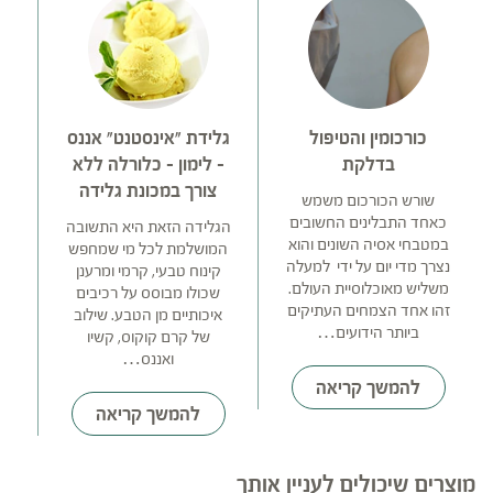
כורכומין והטיפול
גלידת "אינסטנט" אננס
ה
בדלקת
– לימון – כלורלה ללא
צורך במכונת גלידה
שורש הכורכום משמש
כאחד התבלינים החשובים
הגלידה הזאת היא התשובה
במטבחי אסיה השונים והוא
המושלמת לכל מי שמחפש
ב
נצרך מדי יום על ידי למעלה
קינוח טבעי, קרמי ומרענן
של
משליש מאוכלוסיית העולם.
שכולו מבוסס על רכיבים
ה
זהו אחד הצמחים העתיקים
איכותיים מן הטבע. שילוב
ביותר הידועים…
של קרם קוקוס, קשיו
ה
ואננס…
להמשך קריאה
להמשך קריאה
מוצרים שיכולים לעניין אותך