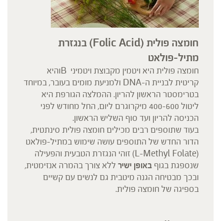
חומצה פולית
(Folic Acid)
בנגזרת
מתיל-פולאט
חומצה פולית היא ויטמין מקבוצת ויטמיני Bוהיא
קריטית לבניית ה-DNA ולמניעת מומים בעובר, במיוחד
בטרימסטר הראשון להריון. ההמלצה הגורפת היא
ליטול 400-600 מיקרוגרם ליום, החל מחודש לפני
הכניסה להריון ועד סוף השליש הראשון.
בעוד שתוספים רבים מכילים חומצה פולית סינתטית,
הדור החדש של התוספים עושה שימוש במתיל-פולאט
(L-Methyl Folate) זוהי הנגזרת הטבעית והפעילה
שנספגת בגוף
באופן ישיר
ללא צורך בהמרה אנזימטית,
ובכך מבטיחה הגנה מיטבית גם לנשים עם קשיים
בספיגה של חומצה פולית.