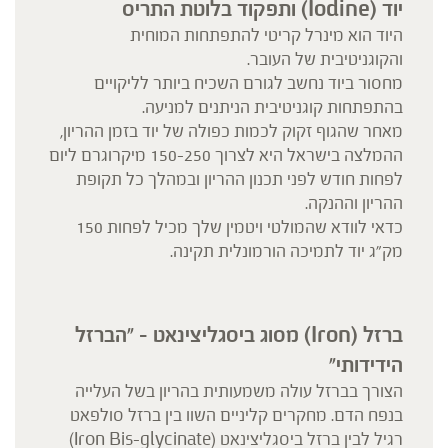
יוד
(Iodine)
ותפקוד בלוטת התריס
היוד הוא מינרל קריטי להתפתחות המוחית
והקוגניטיבית של העובר.
מחסור ביוד נחשב לגורם השכיח ביותר לליקויים
בהתפתחות קוגניטיבית הניתנים למניעה.
מאחר שהגוף זקוק לכמות כפולה של יוד בזמן ההריון,
ההמלצה בישראל היא לצרוך 150-250 מיקרוגרם ליום
לפחות חודש לפני תכנון ההריון ובמהלך כל תקופת
ההריון וההנקה.
כדאי לוודא שהמולטי ויטמין שלך מכיל לפחות 150
מק"ג יוד לתמיכה הורמונלית תקינה.
ברזל
(Iron)
מסוג ביסגליצינאט – "הברזל
הידידותי״
הצורך בברזל עולה משמעותית בהריון בשל העלייה
בנפח הדם. מחקרים קליניים השוו בין ברזל סולפאט
רגיל לבין ברזל ביסגליצינאט (Iron Bis-glycinate)