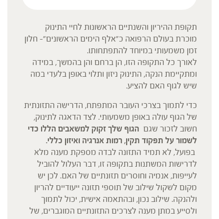
תקופת ההיריון והשנתיים הראשונות לחיי התינוק
מוכרת בעולם הרפואה כ"אלף הימים הראשונים"- חלון
זמן משמעותי במיוחד להתפתחותו.
לאורך כל התקופה הזו, הן ברחם והן בהמשך, במידה
ומתקיימת הנקה, התינוק ניזון ותלוי באופן בלעדי במה
שיש לגוף האם להציע.
כדי לתמוך בצרכי העובר המתפתח, הדרישה התזונתית
של הגוף עולה באופן משמעותי. לצד הדאגה לתינוק,
חשוב לזכור שגם
הגוף שלך זקוק למשאבים הללו כדי
לשמור על תפקוד תקין, רמות אנרגיה ואיזון כללי.
בפועל, לא תמיד התזונה לבדה מספקת מענה מלא
לדרישות המשתנות בתקופה זו, דבר העלול להוביל
לעייפות, אנמיה וחוסרים תזונתיים של האם. לכן יש
מקום לשקול שילוב של תוספי תזונה ייעודיים להריון
ולהנקה. שילוב נכון, ובהתאמה אישית, יכול לתמוך
ולסייע במתן מענה לצרכים התזונתיים המוגברים, של