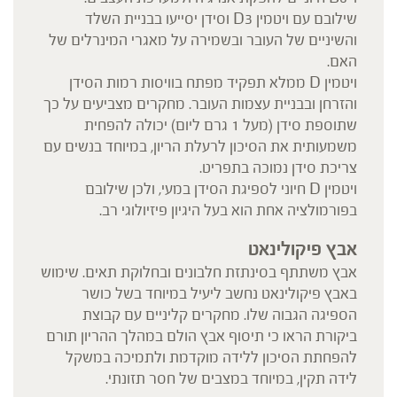
שילובם עם ויטמין D3 וסידן יסייעו בבניית השלד
והשיניים של העובר ובשמירה על מאגרי המינרלים של
האם.
ויטמין D ממלא תפקיד מפתח בוויסות רמות הסידן
והזרחן ובבניית עצמות העובר. מחקרים מצביעים על כך
שתוספת סידן (מעל 1 גרם ליום) יכולה להפחית
משמעותית את הסיכון לרעלת הריון, במיוחד בנשים עם
צריכת סידן נמוכה בתפריט.
ויטמין D חיוני לספיגת הסידן במעי, ולכן שילובם
בפורמולציה אחת הוא בעל היגיון פיזיולוגי רב.
אבץ פיקולינאט
אבץ משתתף בסינתזת חלבונים ובחלוקת תאים. שימוש
באבץ פיקולינאט נחשב ליעיל במיוחד בשל כושר
הספיגה הגבוה שלו. מחקרים קליניים עם קבוצת
ביקורת הראו כי תיסוף אבץ הולם במהלך ההריון תורם
להפחתת הסיכון ללידה מוקדמת ולתמיכה במשקל
לידה תקין, במיוחד במצבים של חסר תזונתי.