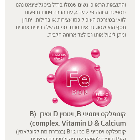
והתוצאות הראו כי נשים שנטלו ברזל ביסגליצינאט נהנו
מספיגה גבוהה פי 2 עד 4, עם הרבה פחות תופעות
לוואי במערכת העיכול כמו עצירות או בחילות. יתרון
נוסף הוא שסוג זה אינו סותר ספיגה של רכיבים אחרים
וניתן ליטול אותו גם לצד ארוחה חלבית.
קומפלקס ויטמיני
B
, ויטמין
D
וסידן
(B
complex, Vitamin D & Calcium)
קומפלקס ויטמיני B כמו B12 (בנגזרת מתילקובלאמין)
ו-B6 חיוניים להפקת אנרגיה ולמערכת העצבים.