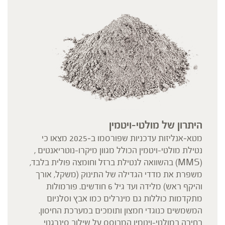
היתרון של מולטי-ויטמין
מטא‑אנליזות עדכניות שפורסמו ב‑2025 מצאו כי
נטילת מולטי-ויטמין הכולל מגוון מיקרו-נוטריאנטים ,
(MMS) בהשוואה לנטילת ברזל וחומצה פולית בלבד,
משפרת את מדדי הגדילה של התינוק (משקל, אורך
והיקף ראש) מלידה ועד גיל 6 חודשים. פורמולות
מתקדמות כוללות גם מינרלים כמו אבץ וסלניום
המשמשים כנוגדי חמצון ותומכים במערכת החיסון.
בחירה במולטי-ויטמין המבוסס על שילוב סינרגטי