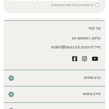
Please leave this field empty.
אני מאשר/ת קבלת חומרים פרסומיים
צור קשר
טלפון:
04-9899051
מייל להזמנות:
order@bara.co.il
ברא צמחים
אודות
חנות
מידע שימושי
צור קשר
מבצע החודש
שאלות נפוצות
מרכזי ברא