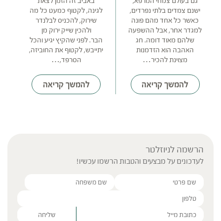
גם בעולם צמחי המרפא,
באביב זה הזמן לצאת
ישנם צמדים בלתי נפרדים,
לגינה, לקטוף כמעט כל מה
כאשר כל אחד מהם פונה
שירוק, להכניס לבלנדר
למגדר אחר, אבל ההשפעה
ולהכין שייק ירוק מן
שלהם מאוד דומה. חג
הבר. לפני שהקיץ יגיע והכל
האהבה הוא הזדמנות
יתייבש, לקטוף את החוביזה,
מצוינת להכיר…
הסרפד,…
להמשך קריאה
להמשך קריאה
הרשמה לניוזלטר
לעדכונים על מבצעים והטבות הרשמו עכשיו!