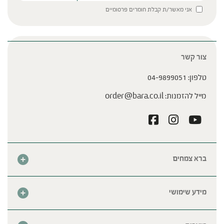
Please leave this field empty.
אני מאשר/ת קבלת חומרים פרסומיים
צור קשר
טלפון:
04-9899051
מייל להזמנות:
order@bara.co.il
ברא צמחים
אודות
חנות
מידע שימושי
צור קשר
מבצע החודש
שאלות נפוצות
מרכזי ברא