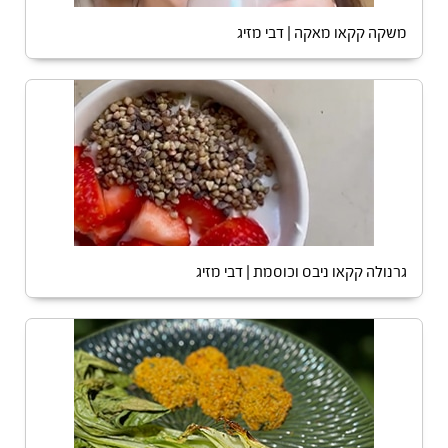
משקה קקאו מאקה | דבי מזיג
גרנולה קקאו ניבס וכוסמת | דבי מזיג