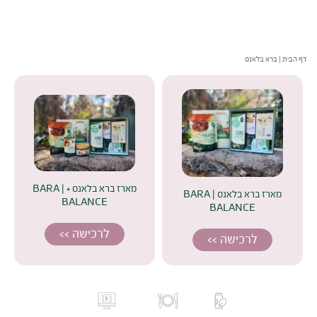
דף הבית
|
ברא בלאנס
ברוכה הבאה למתחם התוכן
תהליך ריסטארט ואיפוס תזונתי לגוף.
הדרך הבטוחה, הפשוטה והיעילה ביותר לחזק את גופך.
איזון של מערכת העיכול ויצירת שגרה תזונתית בריאה שתביא את הגוף
שלך לריפוי.
מארז ברא בלאנס + | BARA
מארז ברא בלאנס | BARA
איך זה עובד? >>
BALANCE
BALANCE
לרכישה >>
לרכישה >>