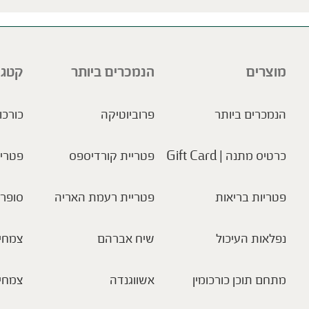
מוצרים
הנמכרים ביותר
קטגו
הנמכרים ביותר
פרוביוטיקה
כורכו
כרטיס מתנה | Gift Card
פטריית קורדיספס
פטריו
פטריות בריאות
פטריית רעמת האריה
סופר 
נפלאות העיכול
שיח אברהם
צמחי 
מתחם תוכן כורכומין
אשווגנדה
צמחי