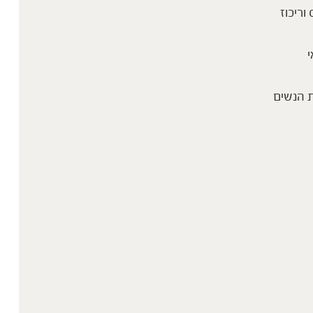
 וריכוז
י
 הנשים