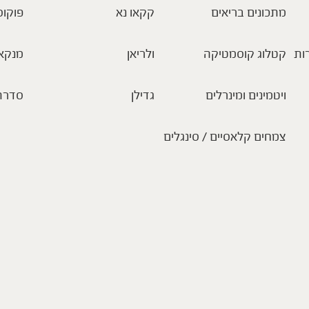
מתכונים בריאים
קקאו נא
פוקוס
ות
קטלוג קוסמטיקה
ולריאן
מנקא
ויטמינים ומינרלים
גדילן
סדרת
צמחים קלאסיים / סינגלים