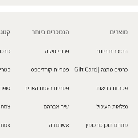
מוצרים
הנמכרים ביותר
קטגו
הנמכרים ביותר
פרוביוטיקה
כורכו
כרטיס מתנה | Gift Card
פטריית קורדיספס
פטריו
פטריות בריאות
פטריית רעמת האריה
סופר 
נפלאות העיכול
שיח אברהם
צמחי 
מתחם תוכן כורכומין
אשווגנדה
צמחי