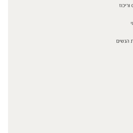
 וריכוז
י
 הנשים