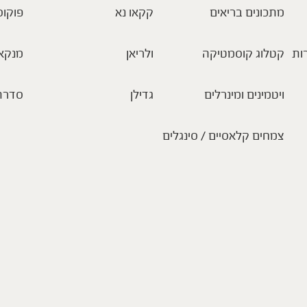
מתכונים בריאים
קקאו נא
פוקוס
ות
קטלוג קוסמטיקה
ולריאן
מנקא
ויטמינים ומינרלים
גדילן
סדרת
צמחים קלאסיים / סינגלים