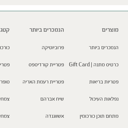
מוצרים
הנמכרים ביותר
קטגו
הנמכרים ביותר
פרוביוטיקה
כורכו
כרטיס מתנה | Gift Card
פטריית קורדיספס
פטריו
פטריות בריאות
פטריית רעמת האריה
סופר 
נפלאות העיכול
שיח אברהם
צמחי 
מתחם תוכן כורכומין
אשווגנדה
צמחי