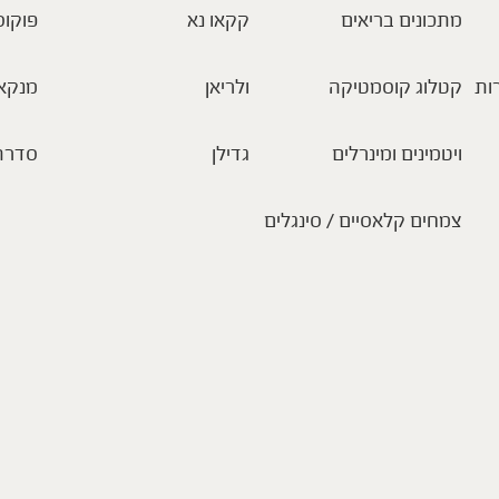
מתכונים בריאים
קקאו נא
פוקוס
ות
קטלוג קוסמטיקה
ולריאן
מנקא
ויטמינים ומינרלים
גדילן
סדרת
צמחים קלאסיים / סינגלים