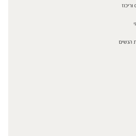
 וריכוז
י
 הנשים