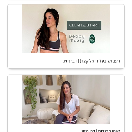
רעב ושובע (תרגיל קצר) | דבי מזיג
שינוי הרגלים | דבי מזיג