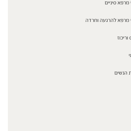
מרפא סיניים
 מרפא להרגעה וחרדה
 וריכוז
י
 הנשים