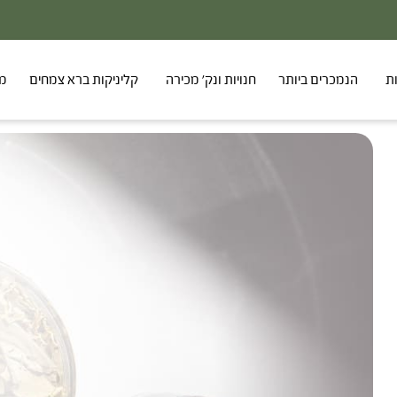
ת
הנמכרים ביותר
חנויות ונק' מכירה
קליניקות ברא צמחים
מר