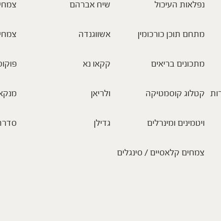
נפלאות העיכול
שיח אברהם
צמחי 
מתחם תוכן כורכומין
אשווגנדה
צמחי
מתכונים בריאים
קקאו נא
פוקוס
ות
קטלוג קוסמטיקה
ולריאן
מנקא
ויטמינים ומינרלים
גדילן
סדרת
צמחים קלאסיים / סינגלים