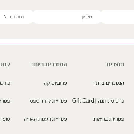
ve this field empty.
מוצרים
הנמכרים ביותר
קטגו
הנמכרים ביותר
פרוביוטיקה
כורכו
כרטיס מתנה | Gift Card
פטריית קורדיספס
פטריו
פטריות בריאות
פטריית רעמת האריה
סופר 