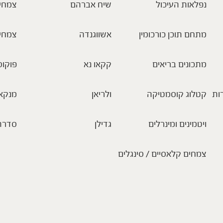
נפלאות העיכול
שיח אברהם
צמחי 
מתחם תוכן כורכומין
אשווגנדה
צמחי
מתכונים בריאים
קקאו נא
פוקוס
ות
קטלוג קוסמטיקה
ולריאן
מנקא
ויטמינים ומינרלים
גדילן
סדרת
צמחים קלאסיים / סינגלים