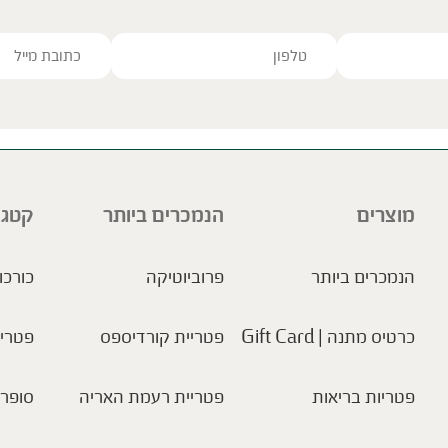
ve this field empty.
מוצרים
הנמכרים ביותר
קטגו
הנמכרים ביותר
פרוביוטיקה
כורכו
כרטיס מתנה | Gift Card
פטריית קורדיספס
פטריו
פטריות בריאות
פטריית רעמת האריה
סופר 