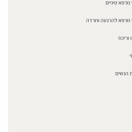
מרפא סיניים
 מרפא להרגעה וחרדה
 וריכוז
י
 הנשים