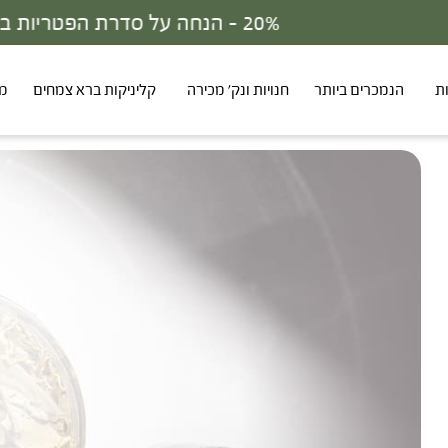
ת
הנמכרים ביותר
חנויות ונק' מכירה
קליניקות ברא צמחים
מר