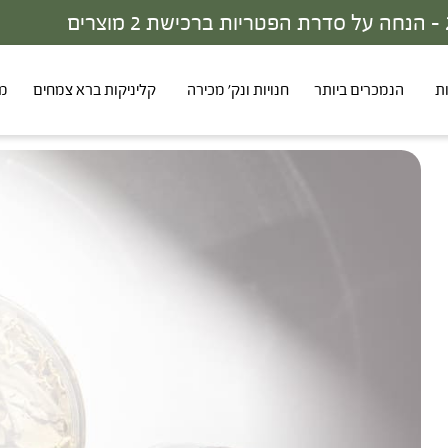
ת
הנמכרים ביותר
חנויות ונק' מכירה
קליניקות ברא צמחים
מר