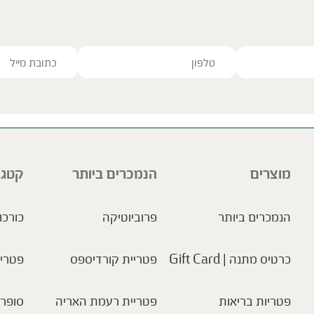
ve this field empty.
מוצרים
הנמכרים ביותר
קטגו
הנמכרים ביותר
פרוביוטיקה
כורכו
כרטיס מתנה | Gift Card
פטריית קורדיספס
פטריו
פטריות בריאות
פטריית רעמת האריה
סופר 