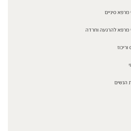
מרפא סיניים
פורמולת דיטוקס | רוני כהן שרייבר
 מרפא להרגעה וחרדה
 וריכוז
י
 הנשים
שינויים במשקל וחוסר אנרגיה | רוני כהן
שרייבר