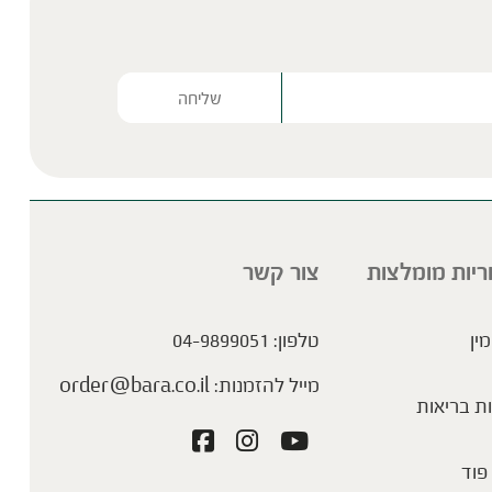
ברא דיטוקס | יוני אינוז
Please lea
ריות מומלצות
צור קשר
מערכת העיכול | יוני אינוז
מין
טלפון:
04-9899051
מייל להזמנות:
order@bara.co.il
ת בריאות
פוד