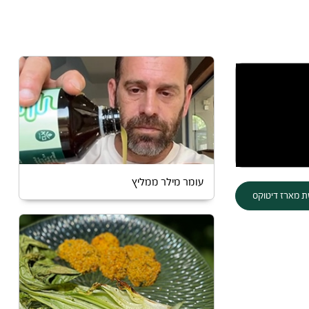
עומר מילר ממליץ
 מארז דיטוקס