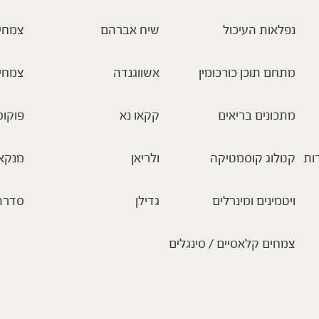
נפלאות העיכול
שיח אברהם
צמחי 
מתחם תוכן כורכומין
אשווגנדה
צמחי
מתכונים בריאים
קקאו נא
פוקוס
ות
קטלוג קוסמטיקה
ולריאן
מנקא
ויטמינים ומינרלים
גדילן
סדרת
צמחים קלאסיים / סינגלים