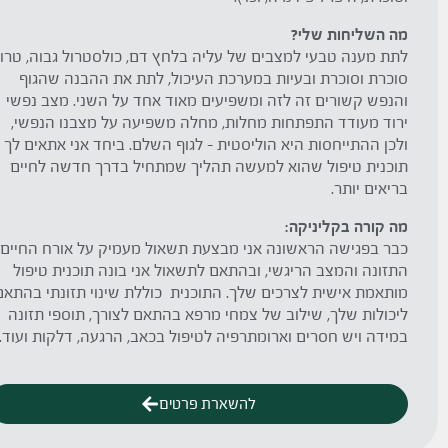
מה השליחות שלי?
לתת מענה טבעי למצבים של עליה בלחץ דם, כולסטרול גבוה, טרו
סוכרת וסוכרת ובעיות במערכת העיכול, לתת את ההבנה שהגוף
והנפש קשורים זה לזה ומשפיעים מאוד אחד על השני. מצב נפשי
ירוד מעודד התפתחות מחלות, מחלה משפיעה על מצבנו הנפשי,
ולכן ההתייחסות היא הוליסטית – לגוף השלם.
ביחד אני אתאים לך
תוכנית טיפול שהוא למעשה תהליך שמתחיל בדרך חדשה לחיים
בריאים יותר.
מה קורה בקליניקה:
כבר בפגישה הראשונה אני מבצעת תשאול מעמיק על אורח החיים
התזונה והמצב הריגשי, ובהתאם לתשאול אני בונה תוכנית טיפול
מותאמת אישית לצרכים שלך. התוכנית כוללת שינוי תזונתי בהתאם
ליכולות שלך, שילוב של צמחי מרפא בהתאם לצורך, תוספי תזונה
במידה ויש חסרים וארומתרפיה לטיפול בכאב, הרגעה, דלקות ועוד.
להשארת פרטים