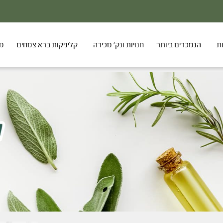
ת
הנמכרים ביותר
חנויות ונק' מכירה
קליניקות ברא צמחים
מר