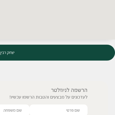
יצחק רבין 38, מרכז רוטשטיינס, קדימה צורן | טלפון: 09-8824726 | דוא”
הרשמה לניוזלטר
לעדכונים על מבצעים והטבות הרשמו עכשיו!