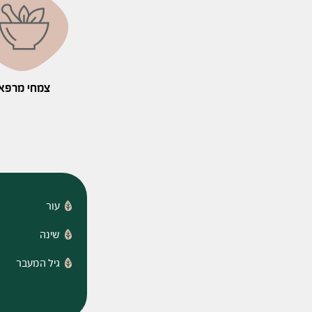
צמחי מרפא
עור
שינה
גיל המעבר