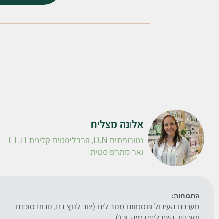
אלונה מצליח
נטורופתית D.N, הרבליסטית קלינית CL.H
וארומתרפיסטית
התמחות:
מערכת העיכול ותסמונת מטבולית (יתר לחץ דם, טרום סוכרת
וסוכרת, היפרליפידמיה, וכו')
.