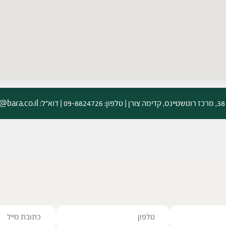
ל:
bara.co.il