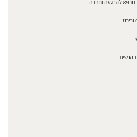
 מרפא להרגעה וחרדה
 וריכוז
י
 הנשים