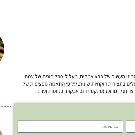
המטופלים בקליניקה יוכלו ליהנות מבית המרקחת הסיני העשיר של ברא צמחים, מעל ל-300 סוגים של צמחי
לים בתצורות רוקחיות שונות, על פי התאמה ספציפית של