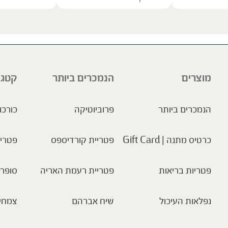
ve this field empty.
מוצרים
הנמכרים ביותר
קטגו
הנמכרים ביותר
פרוביוטיקה
כורכו
כרטיס מתנה | Gift Card
פטריית קורדיספס
פטריו
פטריות בריאות
פטריית רעמת האריה
סופר 
נפלאות העיכול
שיח אברהם
צמחי 