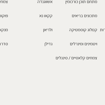
מתחם תוכן כורכומין
אשווגנדה
צמחי
מתכונים בריאים
קקאו נא
פוקוס
ות
קטלוג קוסמטיקה
ולריאן
מנקא
ויטמינים ומינרלים
גדילן
סדרת
צמחים קלאסיים / סינגלים