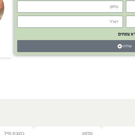
רא צמחים
שלח/י