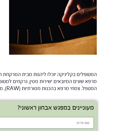
מרפא שונים המיובאים ישירות מסין, נרקחים למטופ
המטפל. צמחי מרפא בהכנות מסורתיות (RAW), מיצוי נוזלי מרוכז (טינקטורות), אבקות, כמוסות ועוד.
מעוניינים במפגש אבחון ראשוני?