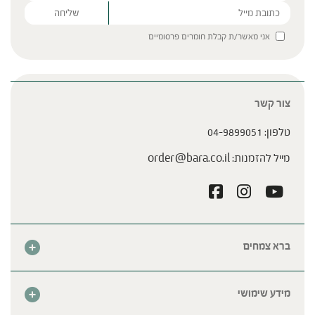
Please leave this field empty.
אני מאשר/ת קבלת חומרים פרסומיים
צור קשר
טלפון:
04-9899051
מייל להזמנות:
order@bara.co.il
ברא צמחים
אודות
חנות
מידע שימושי
צור קשר
מבצע החודש