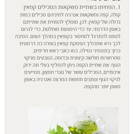
1. הפחיתו בשתיית משקאות המכילים קפאין
קולה, קפה ומשקאות אנרגיה למיניהם מכילים כמות
גדולה של קפאין. לכן, מומלץ להפחית את שתייתם
באופן הדרגתי, עד כדי הימנעות מוחלטת, כדי לגרום
לגופנו להתרגל למחסור בקופאין במהלך הצום. הסיבה
לכך היא שתהליך הפסקת קפאין בצורה כה דרמטית
כרוך בתסמיני גמילה, כמו כאבי ראש חריפים,
סחרחורות חולשה קיצונית וכדומה, הנובעים מניקוי
הגוף. את שתיית הקפה ניתן להחליף בעלי תה ירוק
איכותיים, המכילים עושר של נוגדי חמצון, מסייעים
לניקוי הגוף ונותנים תחושת המרצה ואנרגיה באופן
מאוזן יותר מהקפה.