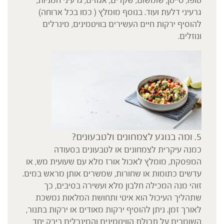
טופו, סייטן, שומשום, שקדים, אגוזים, גרעיני חמניות,
גרעיני דלעת ועוד. בנוסף מומלץ ( כמו בכל ארוחה)
להוסיף ירקות חיים העשירים בוויטמינים, מינרלים
ונוזלים.
5. ומה בנוגע לצמחונים ולטבעונים?
כמנה עיקרית לצמחונים או לטבעונים בסעודה
המפסקת, מומלץ לאכול אורז מלא עם שעועית מש, או
עדשים כתומות או שחורות, שמשרים אותן מראש במים.
זוהי מנה המכילה חלבון מלא ועשירה בסיבים, כך
שתהליך העיכול הוא איטי ותחושת המלאות נמשכת
לאורך זמן. ניתן להוסיף ירקות מאודים או ירקות בתנור,
השומרים על תכולת הוויטמינים והמינרלים בירק יחד