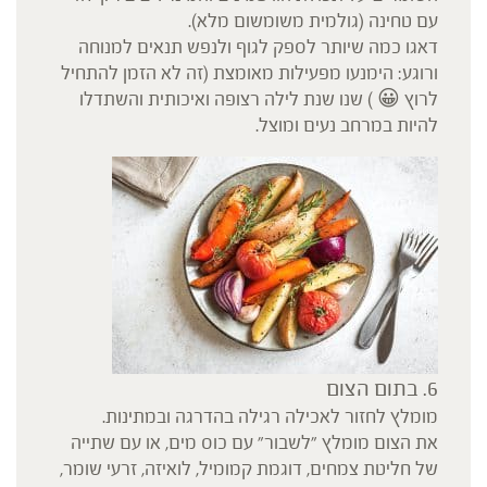
עם טחינה (גולמית משומשום מלא).
דאגו כמה שיותר לספק לגוף ולנפש תנאים למנוחה
ורוגע: הימנעו מפעילות מאומצת (זה לא הזמן להתחיל
לרוץ 😀 ) שנו שנת לילה רצופה ואיכותית והשתדלו
להיות במרחב נעים ומוצל.
6. בתום הצום
מומלץ לחזור לאכילה רגילה בהדרגה ובמתינות.
את הצום מומלץ "לשבור" עם כוס מים, או עם שתייה
של חליטת צמחים, דוגמת קמומיל, לואיזה, זרעי שומר,