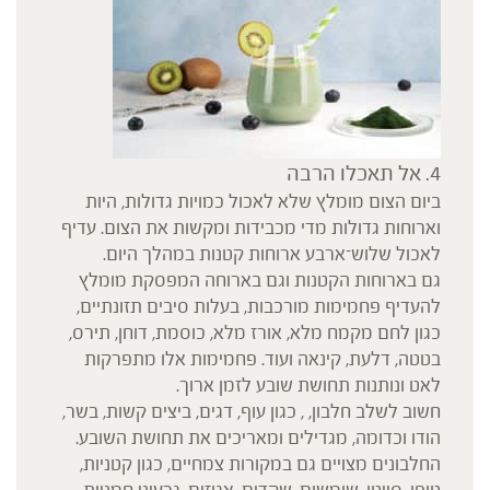
4. אל תאכלו הרבה
ביום הצום מומלץ שלא לאכול כמויות גדולות, היות
וארוחות גדולות מדי מכבידות ומקשות את הצום. עדיף
לאכול שלוש־ארבע ארוחות קטנות במהלך היום.
גם בארוחות הקטנות וגם בארוחה המפסקת מומלץ
להעדיף פחמימות מורכבות, בעלות סיבים תזונתיים,
כגון לחם מקמח מלא, אורז מלא, כוסמת, דוחן, תירס,
בטטה, דלעת, קינאה ועוד. פחמימות אלו מתפרקות
לאט ונותנות תחושת שובע לזמן ארוך.
חשוב לשלב חלבון, , כגון עוף, דגים, ביצים קשות, בשר,
הודו וכדומה, מגדילים ומאריכים את תחושת השובע.
החלבונים מצויים גם במקורות צמחיים, כגון קטניות,