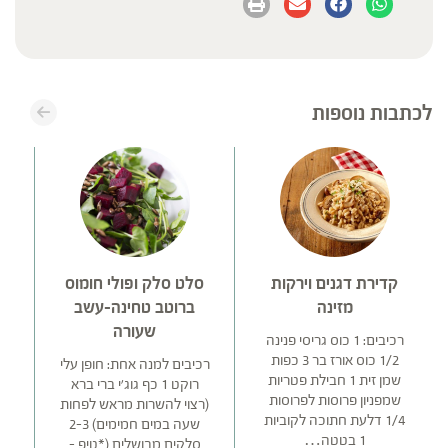
לכתבות נוספות
קדירת דגנים וירקות
סלט סלק ופולי חומוס
כד
מזינה
ברוטב טחינה-עשב
שעורה
רכיבים: 1 כוס גריסי פנינה
1/2 כוס אורז בר 3 כפות
רכיבים למנה אחת: חופן עלי
שמן זית 1 חבילת פטריות
רוקט 1 כף גוג'י ברי ברא
שמפניון פרוסות לפרוסות
(רצוי להשרות מראש לפחות
1/4 דלעת חתוכה לקוביות
שעה במים חמימים) 2-3
1 בטטה…
סלקים מבושלים (*טיפ –