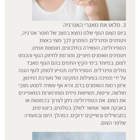
3. מלאו את מאגרי האנרגיה
ביום הצום הגוף שלנו נמצא במצב של חוסר אנרגיה,
ויטמינים ומינרלים. הפתרון לכך מצוי באצת
הספירולינה, העשירה בחלבונים, חומצות אמינו,
ויטמינים ושומנים חיוניים, ותורמת לחיזוק הגוף והכנתו
לצום, במיוחד בימי הקיץ החמים בהם הגוף מאבד
נוזלים ומינרלים. הספירולינה תסייע לספק לגוף הגנה
על ידי תמיכה בפעילות התקינה של מערכת החיסון,
איזון רמות השומנים בדם, והיא אף עשויה למנוע מצבי
חולשה, עייפות, תשישות פיזית וסחרחורות המאפיינים
את הצום. את הספירולינה ניתן לצרוך בכמוסות או
באבקה אשר אפשר לשלב בסלטים, ביוגורטים,
בתבשילים ובשייקים ירוקים. כמהלך היום ובסעודה
שלפני הצום.