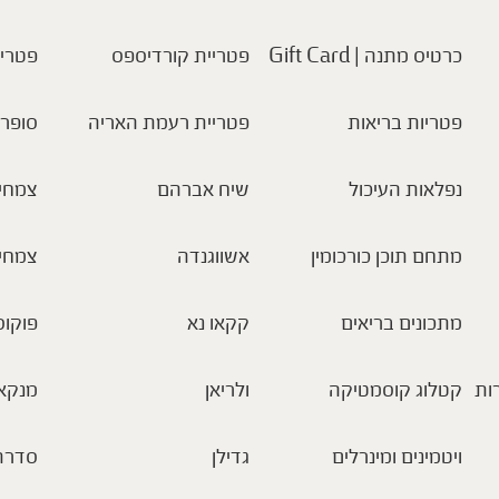
כרטיס מתנה | Gift Card
פטריית קורדיספס
פטריו
פטריות בריאות
פטריית רעמת האריה
סופר 
נפלאות העיכול
שיח אברהם
צמחי 
מתחם תוכן כורכומין
אשווגנדה
צמחי
מתכונים בריאים
קקאו נא
פוקוס
ות
קטלוג קוסמטיקה
ולריאן
מנקא
ויטמינים ומינרלים
גדילן
סדרת