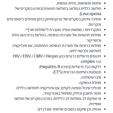
עייפות ותשישות, פיזית ונפשית.
חולשה כללית המלווה בחולשה חיסונית (בפרט במקרים של
Leucopenia).
תמיכה וחיזוק במקרים של סרטן וחיזוק בזמן טיפולים כימותרפיים
והקרנות.
התקררויות / שפעות ונטייה מוגברת ל"מחלות חורף".
מחלות זיהומיות של מערכת הנשימה, המלוות בכיח ו/או נזלת
וביטויי קור.
מחלות כרוניות של מערכת הנשימה התחתונה, עם אינדיקציה
לחולשה ולביטויי ליחה.
זיהומים ויראליים כרוניים כגון HIV / EBV / CMV / Herpes
simplex 1/2.
דלקות כבד ויראליות (בפרט Hepatitis B).
תסמונת העייפות הכרונית (CFS).
פיברומיאלגיה.
מחלת הנשיקה.
תהליכי עיכול וספיגה לקויים, עם אינדיקציה לחולשה כללית.
חוסר תיאבון וכחלק מטיפול באנורקסיה.
אי ספיקת לב ומחלות לב כליליות, בפרט במקרים של חולשה
אופיינית.
אנמיה וכן שיקום במצבים שלאחר אובדן דם.