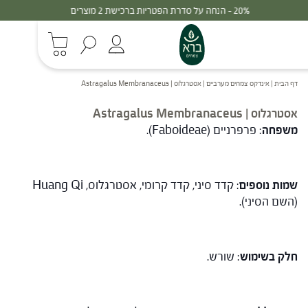
30% - הנחה על סדרת הפטריות ברכישת 3 מוצרים
דף הבית
|
אינדקס צמחים מערביים
|
אסטרגלוס | Astragalus Membranaceus
אסטרגלוס | Astragalus Membranaceus
משפחה
: פרפרניים (Faboideae).
שמות נוספים
: קדד סיני, קדד קרומי, אסטרגלוס, Huang Qi
(השם הסיני).
חלק בשימוש
: שורש.