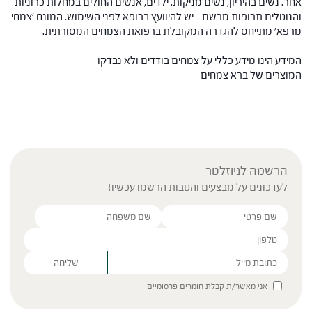
אחר. נשים בהיריון, נשים מניקות, ילדים, אנשים החולים במחלות כרוניות
והנוטלים תרופות מרשם – יש להיוועץ ברופא לפני השימוש. המונח 'צמחי
מרפא' מתייחס להגדרה המקובלת ברפואת הצמחים המסורתית.
המידע הינו מידע כללי על צמחים בודדים ולא נבדקו
המוצרים של ברא צמחים
הרשמה לניוזלטר
לעדכונים על מבצעים והטבות הרשמו עכשיו!
Please leave this field empty.
אני מאשר/ת קבלת חומרים פרסומיים