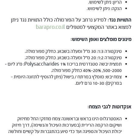
הריון: ניתן לשימוש.
הנקה: ניתן לשימוש.
התוויות נגד
:
למידע נרחב על הפורמולה כולל התוויות נגד ניתן
למצוא באתר המקצועי למטפלים
barapro.co.il
מינונים מומלצים ואופן השימוש:
טינקטורה 1:3: 30 מ"ל ומעלה בשבוע. כחלק מפורמולה.
טינקטורה 1:2: 20 מ"ל ומעלה בשבוע. כחלק מפורמולה.
תמצית יבשה סטנדרטית בריכוז Polysaccharides 1%: מ"ג ליום –
500-2000, 20%-40% כחלק מפורמולה.
צמח יבש: מומלץ במרתח / בישול (ניתן להוסיף לתזונה היומית –
במרקים): 10-30 גרם ליום.
אנקדוטות לגבי הצמח:
האסטרגלוס הינו בראש ובראשונה צמח מחזק! החל מחיזוק
ושיקום הרקמה הרירית (במערכות העיכול והנשימה), דרך חיזוק
יכולת העיכול והספיגה ועד כדי סיוע בהתגברות על קשיים וחולשה