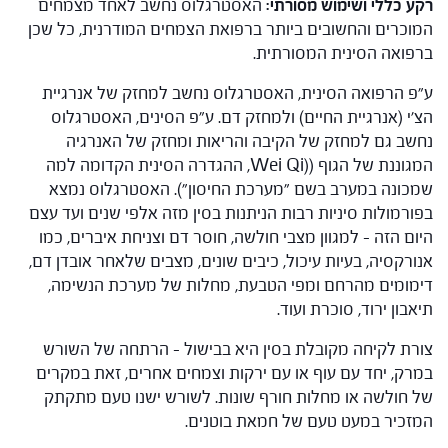
רקע כללי ושימוש מסורתי:
האסטרגלוס נחשב לאחד מצמחים
המוכרים והחשובים ביותר ברפואת הצמחים המודרנית, כל שכן
ברפואה הסינית המסורתית.
ע"פ הרפואה הסינית, האסטרגלוס נחשב למחזק של אנרגיית
הצ'י (אנרגיית החיים) ולמחזק דם. ע"פ הסינים, האסטרגלוס
נחשב גם למחזק של הקיבה והריאות ומחזק של האנרגיה
המגוננת של הגוף ((Wei Qi, ההגדרה הסינית הקדומה למה
שמכונה במערב בשם "מערכת החיסון"). האסטרגלוס נמצא
בפורמולות סיניות רבות הניתנות בסין מזה אלפי שנים ועד עצם
היום הזה – למגוון מצבי חולשה, חוסר דם וצניחת איברים, כמו
אנורקסיה, בעיות עיכול, כיבים שונים, מצבים שלאחר אובדן דם,
דימומים מהרחם ומפי הטבעת, מחלות של מערכת הנשימה,
תיאבון ירוד, סוכרת ועוד.
צורת לקיחה מקובלת בסין היא בבישול – הרתחה של השורש
במרק, יחד עם עוף או עם ירקות וצמחים אחרים, זאת במקרים
של חולשה או מחלות חורף שונות. לשורש ישנו טעם מתקתק
המזכיר במעט טעם של חמאת בוטנים.