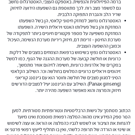
ברמה הפיזיולוגית והנפשית. באספקט העצבי, האסטרגלוס נחשב
גם למשפר מצב רוח. לכך מתווספת גם השפעתו הידועה לחיזוק
שריר הלב והגברת התפוקה הלבבית.
האסטרגלוס נחשב למחזק חיסוני קלאסי, הן בשל השפעתו
המחזקת והן בשל פעילותו האנטי ויראלית הישירה. השפעתו
המחזקת משפיעה על מספר פקטורים חיוניים ביותר לתפקודה של
מערכת החיסון – זרימת דם, חיזוק ריריות מערכת הנשימה, העיכול
וכמובן ההשפעה העצבית.
האסטרגלוס נפוץ בשימוש ברפואת הצמחים במצבים של דלקות
כרוניות או חולשה קבועה של מערכות ההגנה של הגוף, כמו למשל
במקרים של אלרגיות כרוניות, חשיפה לזיהום אוויר מתמשך,
זיהומים ויראליים כרוניים המלווים בחולשה וכו'. השילוב הקלאסי
הסיני למגוון מצבים של חולשה וחוסר הוא עם ג'ינסנג קוריאני
(Panax ginseng). השילוב עם הג'ינסנג יעיל למצבים הדורשים
חיזוק והמרצה והוא מאפשר השפעה מהירה יותר.
הכתוב מסתמך על גישות הרבליסטיות ונטורופתיות מסורתיות. למען
הסר ספק המידע אינו מהווה המלצה רפואית מוסמכת ואינו מיועד
להנחות את הציבור או לשמש לגביו כהמלצה או הוראה או עצה לשימוש
או שינוי או הורדה של תרופה כלשהי, ואין בו תחליף לייעוץ רפואי פרטני או