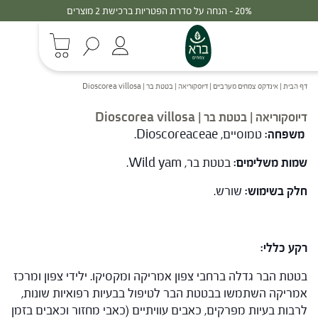
 על סדרת הפטריות ברכישת 2 מוצרים
30% - הנחה
דף הבית
|
אינדקס צמחים מערביים
|
דיוסקוריאה | בטטת בר | Dioscorea villosa
דיוסקוריאה | בטטת בר | Dioscorea villosa
משפחה:
טמוסיים, Dioscoreaceae.
שמות משלימים:
בטטת בר, Wild yam.
חלק בשימוש:
שורש.
רקע כללי:
בטטת הבר גדלה ברחבי צפון אמריקה ומקסיקו. ילידי צפון ומרכז
אמריקה השתמשו בבטטת הבר לטיפול בבעיות רפואיות שונות,
לרבות בעיות מפרקים, כאבים עוויתיים (כאבי מחזור וכאבים בזמן