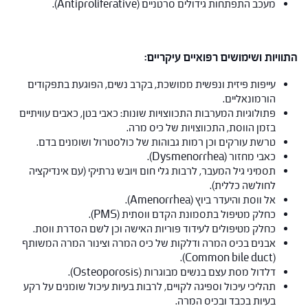
מעכב התפתחות גידולים סרטניים (Antiproliferative).
התוויות ושימושים רפואיים עיקריים:
עייפות פיזית ונפשית ממושכת, בקרב נשים, הפוגעת בתפקודים
הורמונאליים.
פתולוגיות המערבות התכווצויות שונות: כאבי בטן, כאבים עוויתיים
בזמן הווסת, התכווצויות של כיס מרה.
טרשת עורקים וכן רמות גבוהות של כולסטרול ושומנים בדם.
כאבי מחזור (Dysmenorrhea).
תסמיני גיל המעבר, לרבות גלי חום ויובש נרתיקי (עם אינדיקציה
לחולשה כללית).
אל ווסת והיעדר ביוץ (Amenorrhea).
כחלק מטיפול בתסמונת הקדם ווסתית (PMS).
כחלק מטיפולים לעידוד פוריות האישה וכן לשם הסדרת ווסת.
אבנים בכיס המרה ודלקות של כיס המרה וצינור המרה המשותף
(Common bile duct).
דלדול מסת עצם בנשים מבוגרות (Osteoporosis).
תהליכי עיכול וספיגה לקויים, לרבות בעיות עיכול שומנים על רקע
בעיות בכבד ובכיס המרה.