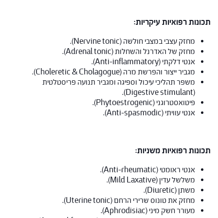
תכונות רפואיות עיקריות:
מחזק עצבי במצבי חולשה (Nervine tonic).
מחזק של האדרנל והשחלות (Adrenal tonic).
אנטי דלקתי (Anti-inflammatory).
מגביר ייצור והפרשת מרה (Choleretic & Cholagogue).
משפר תהליכי עיכול וספיגה ומגביר תנועה פריסטלטית
(Digestive stimulant).
פיטואסטרוגני (Phytoestrogenic).
אנטי עוויתי (Anti-spasmodic).
תכונות רפואיות משניות:
אנטי ראומטי (Anti-rheumatic).
משלשל עדין (Mild Laxative).
משתן (Diuretic).
מחזק את טונוס שרירי הרחם (Uterine tonic).
מעורר חשק מיני (Aphrodisiac).