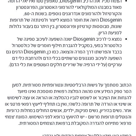
הצמח מכיל את הרכיב Diosgenin, סאפונין סטרואידיאלי הדומה
מאוד במבנהו המולקולארי להורמוני האסטרוגן, הפרוגסטרון
והקורטיזול ולהורמונים אנדרוגנים נוספים. בשנות ה-60,
Diosgenin היווה את חומר המוצא לייצור ולסינתזה של תרופות
שונות, מבוססות קורטיזון ופרוגסטרון, בין היתר גם בעבור גלולות
למניעת הריון.
נמצא כי לרכיב Diosgenin ישנה השפעה לעיכוב ספיגה של
כולסטרול במעי, במקביל להגברת חילוף חומרים של כולסטרול
בכבד והפרשתו דרך המרה והצואה. כמו כן, Diosgenin הדגים גם
השפעה לעיכוב מנגנונים טרשתיים בכלי הדם ולהרחבת כלי דם
עורקיים (על ידי הרפיה של שרירים חלקים העוטפים את כלי הדם).
הכתוב מסתמך על גישות הרבליסטיות ונטורופתיות מסורתיות. למען
הסר ספק המידע אינו מהווה המלצה רפואית מוסמכת ואינו מיועד
להנחות את הציבור או לשמש לגביו כהמלצה או הוראה או עצה לשימוש
או שינוי או הורדה של תרופה כלשהי, ואין בו תחליף לייעוץ רפואי פרטני או
אחר. נשים בהיריון, נשים מניקות, ילדים, אנשים החולים במחלות כרוניות
והנוטלים תרופות מרשם – יש להיוועץ ברופא לפני השימוש. המונח 'צמחי
מרפא' מתייחס להגדרה המקובלת ברפואת הצמחים המסורתית.
המידע הינו מידע כללי על צמחים בודדים ולא נבדקו