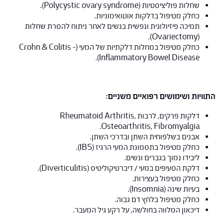
שחלות פוליציסטיות (Polycystic ovary syndrome).
כחלק מטיפול בדלקות אוטואימוניות.
תמיכה פיזיולוגית ונפשית בנשים לאחר ניתוח להסרת שחלות
(Ovariectomy).
כחלק מטיפול במחלות דלקתיות של המעי (Crohn & Colitis –
Inflammatory Bowel Disease).
התוויות ושימושים רפואיים משניים:
דלקות פרקים, לרבות Rheumatoid Arthritis,
Osteoarthritis, Fibromyalgia.
אבנים בשלפוחית השתן ובדרכי השתן.
כחלק מטיפול בתסמונת המעי הרגיז (IBS).
ליבידו נמוך בגברים ונשים.
דלקת הסעיפים במעי / דיברטיקוליטיס (Diverticulitis).
כחלק מטיפול בעצירות.
בעיות שינה (Insomnia).
כחלק מטיפול בלחץ דם גבוה.
דיכאון המלווה בחולשה, על רקע גיל המעבר.