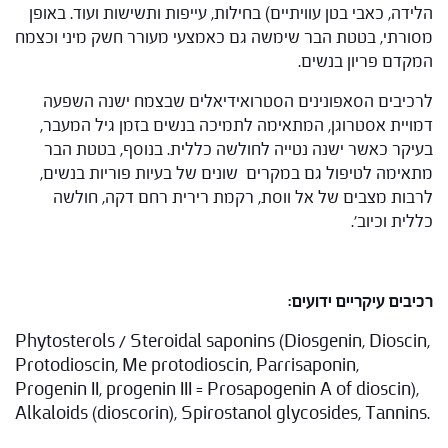
הלידה, כאבי בטן עוויתיים) בחילות, עייפות ותשישות ועוד. באופן
מסורתי, בטטת הבר שימשה גם כאמצעי מעורר חשק מיני וכצמח
המקדם פריון בנשים.
לרכיבים הסאפונינים הסטרואידיאלים שבצמח ישנה השפעה
דמויית אסטרוגן, המתאימה לתמיכה בנשים בזמן גיל המעבר,
בעיקר כאשר ישנה נטייה לחולשה כללית. בנוסף, בטטת הבר
מתאימה לטיפול גם במקרים שונים של בעיות פוריות בנשים,
לרבות מצבים של אל ווסת, רקמת רירית רחם דקה, חולשה
כללית וכיוב'.
רכיבים עיקריים ידועים:
Phytosterols / Steroidal saponins (Diosgenin, Dioscin,
Protodioscin, Me protodioscin, Parrisaponin,
Progenin II, progenin III = Prosapogenin A of dioscin),
Alkaloids (dioscorin), Spirostanol glycosides, Tannins.