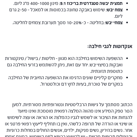
תמצית יבשה סטנדרטית בריכוז 5:1:
מינון 400-1000 מ"ג ליום.
צמח יבש:
שימוש באבקה טחונה בכמוסות או למאכל – 2-50 גרם
ליום.
צמחי יבש:
בחליטה – כ-10-20% מסך תערובת צמחים לחליטה.
אנקדוטות לגבי חילבה:
ההשפעה השימוש בחילבה הוא מגוון – חליטות / בישול / טינקטורות
ואבקות במיצוי יבש. יחד עם זאת, ניתן להשתמש בזרעי החילבה גם
כתוספת תזונתית.
מחקרים קליניים שונים הדגימו את ההשפעה החיובית של החילבה
במקרים של סוכרת, בעיות לחץ דם וכולסטרול.
הכתוב מסתמך על גישות הרבליסטיות ונטורופתיות מסורתיות. למען
הסר ספק המידע אינו מהווה המלצה רפואית מוסמכת ואינו מיועד
להנחות את הציבור או לשמש לגביו כהמלצה או הוראה או עצה לשימוש
או שינוי או הורדה של תרופה כלשהי, ואין בו תחליף לייעוץ רפואי פרטני או
אחר. נשים בהיריון, נשים מניקות, ילדים, אנשים החולים במחלות כרוניות
והנוטלים תרופות מרשם – יש להיוועץ ברופא לפני השימוש. המונח 'צמחי