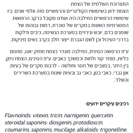
התצרוכת העולמית של הצמח.
הצמח ידוע בשימושיו הקולינריים והרפואיים מזה אלפי שנים. ביו
שימושיו הרפואיים החילבה היה ועודנו מקובל ברקב הרפואות
המסורתיות השונות במקרים של סוכרת, רמות גבוהות של
שומנים בדם, יובש וגירויים במערכת הנשימה, כיבים ודלקות
בדרכי העיכול וכן לשם הגברת ייצור חלב בקרב נשים מיניקות.
ע"פ הרפואה הסינית, החילבה מוגדר כצמח מחזק יאנג, מחמם
כליות, מפזר קור ולחות וכמשכך כאבים. ע"פ הסינים, הצמח ניתן,
בין היתר, במצבים של חסר וחולשה – לרבות מקרים של בעיות
און גברי, כאבי בטן, כאבי גב ובעיות שונות במערכת השרירים
והשלד.
רכיבים עיקריים ידועים:
Flavnoinds: vitexin, tricin, narnigenin, quercetin.
steroidal saponins: diosgenin, protodioscin.
coumarins, saponins, mucilage, alkaloids: trigonelline.