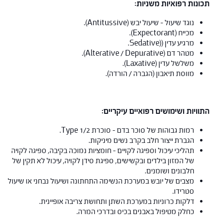
תכונות רפואיות משניות:
נוגד שיעול – שיעול יבש (Antitussive).
מכייח (Expectorant).
מרגיע עדין ((Sedative.
מטהר דם (Alterative / Depurative).
משלשל עדין (Laxative).
מווסת תיאבון (הגברה / הורדה).
התוויות ושימושים רפואיים עיקריים:
רמות גבוהות של סוכר בדם – סוכרת Type 1/2.
הגברת ייצור חלב בקרב נשים מיניקות.
תהליכי עיכול וספיגה לקויים – חומציות נמוכה בקיבה, ספיגה לקויה
של המזון בילדים ובקשישים, ספיגת סידן לקויה, עיכול לא תקין של
חלבונים ושומנים.
מצבים של יובש במערכת הנשימה התחתונה ושיעול נבחני או שיעול
סטרידו.
דלקות כרוניות במערכת השתן ותחושת צריבה אופיינית.
כחלק מטיפול באבנים בכיס ובדרכי המרה.