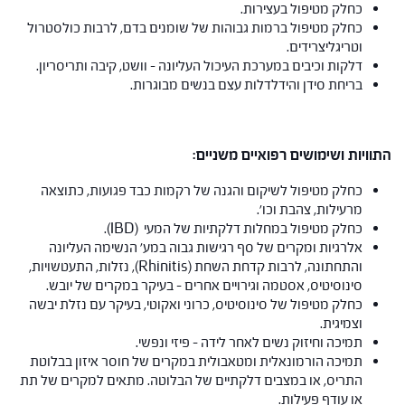
כחלק מטיפול בעצירות.
כחלק מטיפול ברמות גבוהות של שומנים בדם, לרבות כולסטרול
וטריגליצרידים.
דלקות וכיבים במערכת העיכול העליונה – וושט, קיבה ותריסריון.
בריחת סידן והידלדלות עצם בנשים מבוגרות.
התוויות ושימושים רפואיים משניים:
כחלק מטיפול לשיקום והגנה של רקמות כבד פגועות, כתוצאה
מרעילות, צהבת וכו'.
כחלק מטיפול במחלות דלקתיות של המעי (IBD).
אלרגיות ומקרים של סף רגישות גבוה במע' הנשימה העליונה
והתחתונה, לרבות קדחת השחת (Rhinitis), נזלות, התעטשויות,
סינוסיטיס, אסטמה וגירויים אחרים – בעיקר במקרים של יובש.
כחלק מטיפול של סינוסיטיס, כרוני ואקוטי, בעיקר עם נזלת יבשה
וצמיגית.
תמיכה וחיזוק נשים לאחר לידה – פיזי ונפשי.
תמיכה הורמונאלית ומטאבולית במקרים של חוסר איזון בבלוטת
התריס, או במצבים דלקתיים של הבלוטה. מתאים למקרים של תת
או עודף פעילות.