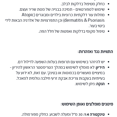
כחלק מטיפול בדלקות לבלב.
שימוש לספורטאים – תמיכה בבנייה של מסת שריר ועצם.
מחלות עור דלקתיות כרוניות בילדים ומבוגרים (Atopic
dermatitis & Psoriasis) וכן התפרצויות של אלרגיה הבאות לידי
ביטוי בעור.
טיפול מקומי בדלקות ואפטות של חלל הפה.
התוויות נגד ואזהרות:
יש להיזהר בשימוש עם תרופות בעלות השפעה לדילול דם.
היריון:
לא מומלץ לשימוש במהלך הטרימסטר הראשון להיריון –
במיצויים מועשרים בכמוסות או בטינק'. עם זאת, לא ידוע על
בעייתיות בעקבות צריכת אבקת זרעי חילבה גולמית למאכל.
הנקה:
ניתן לשימוש.
מינונים מומלצים ואופן השימוש:
טינקטורה
1:4
:
30 מ"ל ומעלה לשבוע. כחלק מפורמולה.