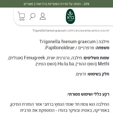
 על סדרת הפטריות ברכישת 2 מוצרים
30% - הנחה
דף הבית
|
אינדקס צמחים מערביים
|
חילבה | Trigonella foenum graecum
חילבה | Trigonella foenum graecum
משפחה:
פרפרניים / Papilionoideae.
שמות משלימים:
חילבה, גרגרנית יוונית, Fenugreek (אנגלית),
Methi (השם ההודי), Hu lu ba (השם הסיני).
חלק בשימוש:
זרעים.
רקע כללי ושימוש מסורתי:
החילבה הוא צמח חד שנתי הנפוץ ברחבי אזור המזרח התיכון,
באפריקה, באסיה ובעיקר בהודו – המספקת את מרבית